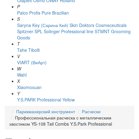
Olaplex
Osmo
OWAY Rolland
P
Palco
Profis
Pure Brazilian
S
Saryna Key (Сарина Кей)
Skin Doktors Cosmeceuticals
Spitzner
SPL Solinger Professional line
STMNT Grooming
Goods
T
Tahe
Tibolli
V
VIART (ВиАрт)
W
Wahl
X
Xiaomoxuan
Y
Y.S.PARK Professional
Yellow
Парикмахерский инструмент
Расчески
Профессиональная расческа с металлическим
хвостиком YS-108 Tail Combs Y.S.Park Professional