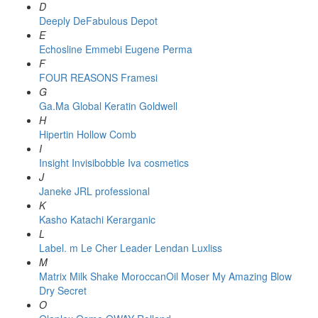
D
Deeply
DeFabulous
Depot
E
Echosline
Emmebi
Eugene Perma
F
FOUR REASONS
Framesi
G
Ga.Ma
Global Keratin
Goldwell
H
Hipertin
Hollow Comb
I
Insight
Invisibobble
Iva cosmetics
J
Janeke
JRL professional
K
Kasho
Katachi
Kerarganic
L
Label. m
Le Cher
Leader
Lendan
Luxliss
M
Matrix
Milk Shake
MoroccanOil
Moser
My Amazing Blow
Dry Secret
O