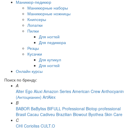
Маникюр-педикюр
Маникюрные наборы
Маникюрные ножницы
Книпсеры
Лопатки
Пилки
Для ногтей
Для педикюра
Резцы
Кусачки
Для кутикул
Для ногтей
Онлайн курсы
Поиск по бренду:
A
Alter Ego
Aluxi
Amazon Series
American Crew
Anthocyanin
(Антоцианин)
ArtAlex
B
BABOR
BaByliss
BIFULL Professional
Biotop professional
Brasil Cacau Сadiveu
Brazilian Blowout
Byothea Skin Care
C
CHI
Corioliss
CULT.O