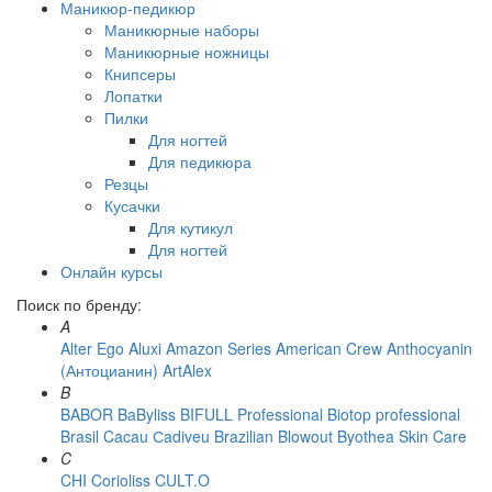
Маникюр-педикюр
Маникюрные наборы
Маникюрные ножницы
Книпсеры
Лопатки
Пилки
Для ногтей
Для педикюра
Резцы
Кусачки
Для кутикул
Для ногтей
Онлайн курсы
Поиск по бренду:
A
Alter Ego
Aluxi
Amazon Series
American Crew
Anthocyanin
(Антоцианин)
ArtAlex
B
BABOR
BaByliss
BIFULL Professional
Biotop professional
Brasil Cacau Сadiveu
Brazilian Blowout
Byothea Skin Care
C
CHI
Corioliss
CULT.O