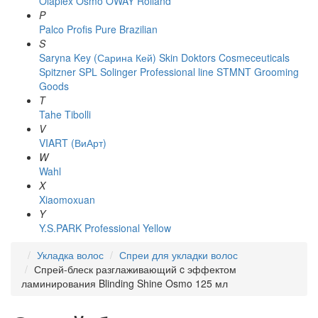
Olaplex
Osmo
OWAY Rolland
P
Palco
Profis
Pure Brazilian
S
Saryna Key (Сарина Кей)
Skin Doktors Cosmeceuticals
Spitzner
SPL Solinger Professional line
STMNT Grooming
Goods
T
Tahe
Tibolli
V
VIART (ВиАрт)
W
Wahl
X
Xiaomoxuan
Y
Y.S.PARK Professional
Yellow
Укладка волос
Спреи для укладки волос
Спрей-блеск разглаживающий c эффектом
ламинирования Blinding Shine Osmo 125 мл