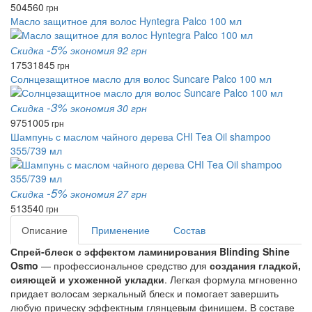
504
560
грн
Масло защитное для волос Hyntegra Palco 100 мл
-5%
Скидка
экономия 92 грн
1753
1845
грн
Солнцезащитное масло для волос Suncare Palco 100 мл
-3%
Скидка
экономия 30 грн
975
1005
грн
Шампунь с маслом чайного дерева CHI Tea Oil shampoo
355/739 мл
-5%
Скидка
экономия 27 грн
513
540
грн
Описание
Применение
Состав
Спрей-блеск с эффектом ламинирования Blinding Shine
Osmo
— профессиональное средство для
создания гладкой,
сияющей и ухоженной укладки
. Легкая формула мгновенно
придает волосам зеркальный блеск и помогает завершить
любую прическу эффектным глянцевым финишем. В составе