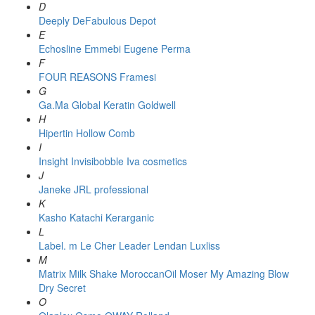
D
Deeply
DeFabulous
Depot
E
Echosline
Emmebi
Eugene Perma
F
FOUR REASONS
Framesi
G
Ga.Ma
Global Keratin
Goldwell
H
Hipertin
Hollow Comb
I
Insight
Invisibobble
Iva cosmetics
J
Janeke
JRL professional
K
Kasho
Katachi
Kerarganic
L
Label. m
Le Cher
Leader
Lendan
Luxliss
M
Matrix
Milk Shake
MoroccanOil
Moser
My Amazing Blow
Dry Secret
O