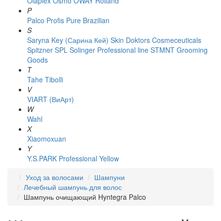
Olaplex
Osmo
OWAY Rolland
P
Palco
Profis
Pure Brazilian
S
Saryna Key (Сарина Кей)
Skin Doktors Cosmeceuticals
Spitzner
SPL Solinger Professional line
STMNT Grooming
Goods
T
Tahe
Tibolli
V
VIART (ВиАрт)
W
Wahl
X
Xiaomoxuan
Y
Y.S.PARK Professional
Yellow
Уход за волосами
Шампуни
Лечебный шампунь для волос
Шампунь очищающий Hyntegra Palco