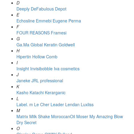
D
Deeply
DeFabulous
Depot
E
Echosline
Emmebi
Eugene Perma
F
FOUR REASONS
Framesi
G
Ga.Ma
Global Keratin
Goldwell
H
Hipertin
Hollow Comb
I
Insight
Invisibobble
Iva cosmetics
J
Janeke
JRL professional
K
Kasho
Katachi
Kerarganic
L
Label. m
Le Cher
Leader
Lendan
Luxliss
M
Matrix
Milk Shake
MoroccanOil
Moser
My Amazing Blow
Dry Secret
O