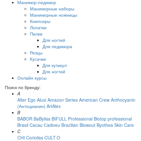
Маникюр-педикюр
Маникюрные наборы
Маникюрные ножницы
Книпсеры
Лопатки
Пилки
Для ногтей
Для педикюра
Резцы
Кусачки
Для кутикул
Для ногтей
Онлайн курсы
Поиск по бренду:
A
Alter Ego
Aluxi
Amazon Series
American Crew
Anthocyanin
(Антоцианин)
ArtAlex
B
BABOR
BaByliss
BIFULL Professional
Biotop professional
Brasil Cacau Сadiveu
Brazilian Blowout
Byothea Skin Care
C
CHI
Corioliss
CULT.O