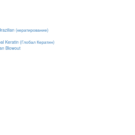
azilian (кератирование)
l Keratin (Глобал Кератин)
an Blowout