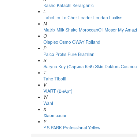
Kasho
Katachi
Kerarganic
L
Label. m
Le Cher
Leader
Lendan
Luxliss
M
Matrix
Milk Shake
MoroccanOil
Moser
My Amazi
O
Olaplex
Osmo
OWAY Rolland
P
Palco
Profis
Pure Brazilian
S
Saryna Key (Сарина Кей)
Skin Doktors Cosmece
T
Tahe
Tibolli
V
VIART (ВиАрт)
W
Wahl
X
Xiaomoxuan
Y
Y.S.PARK Professional
Yellow