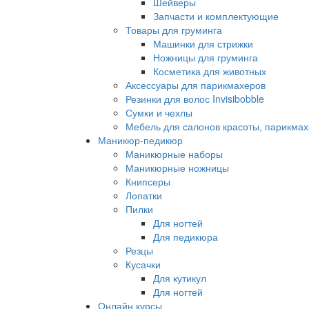
Шейверы
Запчасти и комплектующие
Товары для груминга
Машинки для стрижки
Ножницы для груминга
Косметика для животных
Аксессуары для парикмахеров
Резинки для волос Invisibobble
Сумки и чехлы
Мебель для салонов красоты, парикмах
Маникюр-педикюр
Маникюрные наборы
Маникюрные ножницы
Книпсеры
Лопатки
Пилки
Для ногтей
Для педикюра
Резцы
Кусачки
Для кутикул
Для ногтей
Онлайн курсы