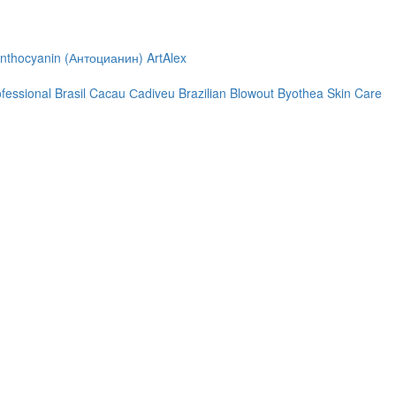
nthocyanin (Антоцианин)
ArtAlex
ofessional
Brasil Cacau Сadiveu
Brazilian Blowout
Byothea Skin Care