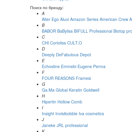
Поиск по бренду:
A
Alter Ego
Aluxi
Amazon Series
American Crew
A
B
BABOR
BaByliss
BIFULL Professional
Biotop pr
C
CHI
Corioliss
CULT.O
D
Deeply
DeFabulous
Depot
E
Echosline
Emmebi
Eugene Perma
F
FOUR REASONS
Framesi
G
Ga.Ma
Global Keratin
Goldwell
H
Hipertin
Hollow Comb
I
Insight
Invisibobble
Iva cosmetics
J
Janeke
JRL professional
K