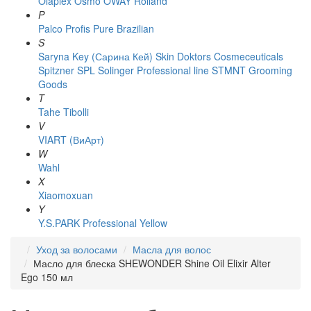
Olaplex
Osmo
OWAY Rolland
P
Palco
Profis
Pure Brazilian
S
Saryna Key (Сарина Кей)
Skin Doktors Cosmeceuticals
Spitzner
SPL Solinger Professional line
STMNT Grooming
Goods
T
Tahe
Tibolli
V
VIART (ВиАрт)
W
Wahl
X
Xiaomoxuan
Y
Y.S.PARK Professional
Yellow
Уход за волосами
Масла для волос
Масло для блеска SHEWONDER Shine Oil Elixir Alter
Ego 150 мл