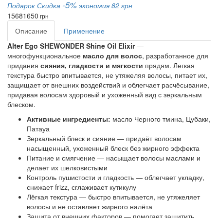
-5%
Подарок
Скидка
экономия 82 грн
1568
1650
грн
Описание
Применение
Alter Ego SHEWONDER Shine Oil Elixir
—
многофункциональное
масло для волос
, разработанное для
придания
сияния, гладкости и мягкости
прядям. Легкая
текстура быстро впитывается, не утяжеляя волосы, питает их,
защищает от внешних воздействий и облегчает расчёсывание,
придавая волосам здоровый и ухоженный вид с зеркальным
блеском.
Активные ингредиенты:
масло Черного тмина, Цубаки,
Патауа
Зеркальный блеск и сияние — придаёт волосам
насыщенный, ухоженный блеск без жирного эффекта
Питание и смягчение — насыщает волосы маслами и
делает их шелковистыми
Контроль пушистости и гладкость — облегчает укладку,
снижает frizz, сглаживает кутикулу
Лёгкая текстура — быстро впитывается, не утяжеляет
волосы и не оставляет жирного налёта
Защита от внешних факторов — помогает защитить