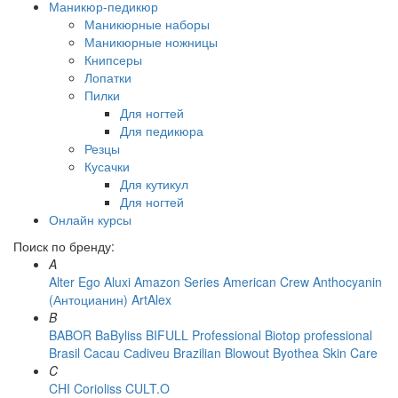
Маникюр-педикюр
Маникюрные наборы
Маникюрные ножницы
Книпсеры
Лопатки
Пилки
Для ногтей
Для педикюра
Резцы
Кусачки
Для кутикул
Для ногтей
Онлайн курсы
Поиск по бренду:
A
Alter Ego
Aluxi
Amazon Series
American Crew
Anthocyanin
(Антоцианин)
ArtAlex
B
BABOR
BaByliss
BIFULL Professional
Biotop professional
Brasil Cacau Сadiveu
Brazilian Blowout
Byothea Skin Care
C
CHI
Corioliss
CULT.O