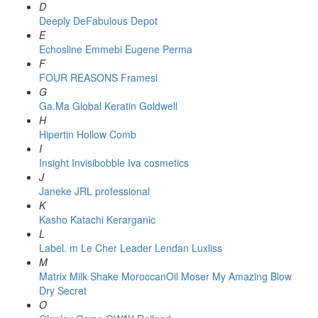
D
Deeply
DeFabulous
Depot
E
Echosline
Emmebi
Eugene Perma
F
FOUR REASONS
Framesi
G
Ga.Ma
Global Keratin
Goldwell
H
Hipertin
Hollow Comb
I
Insight
Invisibobble
Iva cosmetics
J
Janeke
JRL professional
K
Kasho
Katachi
Kerarganic
L
Label. m
Le Cher
Leader
Lendan
Luxliss
M
Matrix
Milk Shake
MoroccanOil
Moser
My Amazing Blow
Dry Secret
O