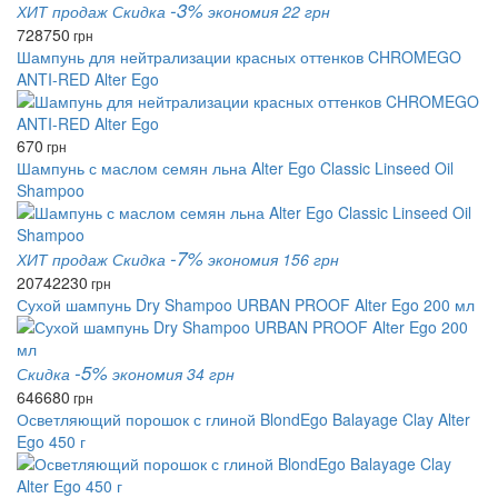
-3%
ХИТ продаж
Скидка
экономия 22 грн
728
750
грн
Шампунь для нейтрализации красных оттенков CHROMEGO
ANTI-RED Alter Ego
670
грн
Шампунь с маслом семян льна Alter Ego Classic Linseed Oil
Shampoo
-7%
ХИТ продаж
Скидка
экономия 156 грн
2074
2230
грн
Сухой шампунь Dry Shampoo URBAN PROOF Alter Ego 200 мл
-5%
Скидка
экономия 34 грн
646
680
грн
Осветляющий порошок с глиной BlondEgo Balayage Clay Alter
Ego 450 г