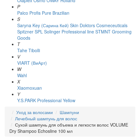
Olaplex
Osmo
OWAY Rolland
P
Palco
Profis
Pure Brazilian
S
Saryna Key (Сарина Кей)
Skin Doktors Cosmeceuticals
Spitzner
SPL Solinger Professional line
STMNT Grooming
Goods
T
Tahe
Tibolli
V
VIART (ВиАрт)
W
Wahl
X
Xiaomoxuan
Y
Y.S.PARK Professional
Yellow
Уход за волосами
Шампуни
Лечебный шампунь для волос
Сухой шампунь для объема и легкости волос VOLUME
Dry Shampoo Echosline 100 мл