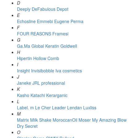
D
Deeply
DeFabulous
Depot
E
Echosline
Emmebi
Eugene Perma
F
FOUR REASONS
Framesi
G
Ga.Ma
Global Keratin
Goldwell
H
Hipertin
Hollow Comb
I
Insight
Invisibobble
Iva cosmetics
J
Janeke
JRL professional
K
Kasho
Katachi
Kerarganic
L
Label. m
Le Cher
Leader
Lendan
Luxliss
M
Matrix
Milk Shake
MoroccanOil
Moser
My Amazing Blow
Dry Secret
O