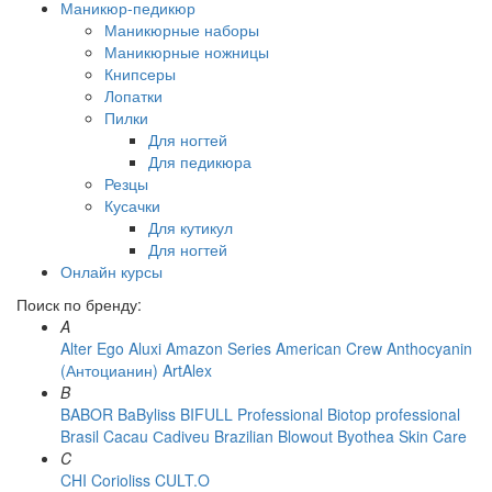
Маникюр-педикюр
Маникюрные наборы
Маникюрные ножницы
Книпсеры
Лопатки
Пилки
Для ногтей
Для педикюра
Резцы
Кусачки
Для кутикул
Для ногтей
Онлайн курсы
Поиск по бренду:
A
Alter Ego
Aluxi
Amazon Series
American Crew
Anthocyanin
(Антоцианин)
ArtAlex
B
BABOR
BaByliss
BIFULL Professional
Biotop professional
Brasil Cacau Сadiveu
Brazilian Blowout
Byothea Skin Care
C
CHI
Corioliss
CULT.O