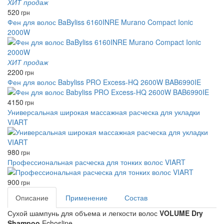
ХИТ продаж
520
грн
Фен для волос BaByliss 6160INRE Murano Compact Ionic
2000W
ХИТ продаж
2200
грн
Фен для волос Babyliss PRO Excess-HQ 2600W BAB6990IE
4150
грн
Универсальная широкая массажная расческа для укладки
VIART
980
грн
Профессиональная расческа для тонких волос VIART
900
грн
Описание
Применение
Состав
Сухой шампунь для объема и легкости волос
VOLUME Dry
Shampoo
Echosline