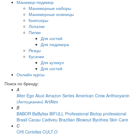
Маникюр-педикюр
Маникюрные наборы
Маникюрные ножницы
Книпсеры
Лопатки
Пилки
Для ногтей
Для педикюра
Резцы
Кусачки
Для кутикул
Для ногтей
Онлайн курсы
Поиск по бренду:
A
Alter Ego
Aluxi
Amazon Series
American Crew
Anthocyanin
(Антоцианин)
ArtAlex
B
BABOR
BaByliss
BIFULL Professional
Biotop professional
Brasil Cacau Сadiveu
Brazilian Blowout
Byothea Skin Care
C
CHI
Corioliss
CULT.O