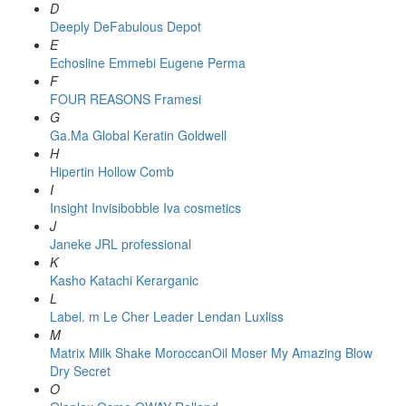
D
Deeply
DeFabulous
Depot
E
Echosline
Emmebi
Eugene Perma
F
FOUR REASONS
Framesi
G
Ga.Ma
Global Keratin
Goldwell
H
Hipertin
Hollow Comb
I
Insight
Invisibobble
Iva cosmetics
J
Janeke
JRL professional
K
Kasho
Katachi
Kerarganic
L
Label. m
Le Cher
Leader
Lendan
Luxliss
M
Matrix
Milk Shake
MoroccanOil
Moser
My Amazing Blow
Dry Secret
O