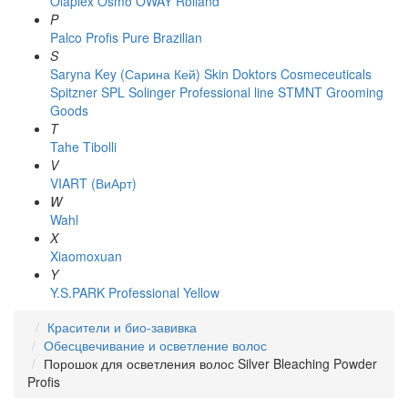
Olaplex
Osmo
OWAY Rolland
P
Palco
Profis
Pure Brazilian
S
Saryna Key (Сарина Кей)
Skin Doktors Cosmeceuticals
Spitzner
SPL Solinger Professional line
STMNT Grooming
Goods
T
Tahe
Tibolli
V
VIART (ВиАрт)
W
Wahl
X
Xiaomoxuan
Y
Y.S.PARK Professional
Yellow
Красители и био-завивка
Обесцвечивание и осветление волос
Порошок для осветления волос Silver Bleaching Powder
Profis