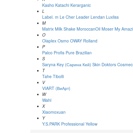
Kasho
Katachi
Kerarganic
L
Label. m
Le Cher
Leader
Lendan
Luxliss
M
Matrix
Milk Shake
MoroccanOil
Moser
My Amazi
O
Olaplex
Osmo
OWAY Rolland
P
Palco
Profis
Pure Brazilian
S
Saryna Key (Сарина Кей)
Skin Doktors Cosmece
T
Tahe
Tibolli
V
VIART (ВиАрт)
W
Wahl
X
Xiaomoxuan
Y
Y.S.PARK Professional
Yellow