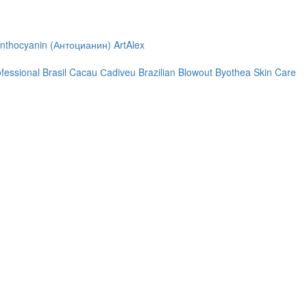
nthocyanin (Антоцианин)
ArtAlex
ofessional
Brasil Cacau Сadiveu
Brazilian Blowout
Byothea Skin Care