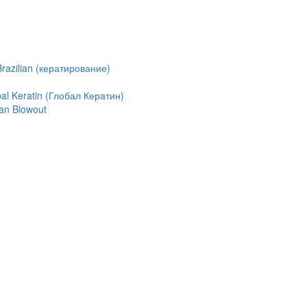
azilian (кератирование)
l Keratin (Глобал Кератин)
an Blowout