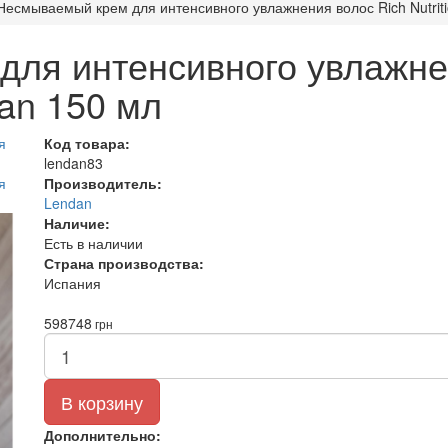
Несмываемый крем для интенсивного увлажнения волос Rich Nutrit
ля интенсивного увлажне
dan 150 мл
Код товара:
lendan83
Производитель:
Lendan
Наличие:
Есть в наличии
Страна производства:
Испания
598
748
грн
В корзину
Дополнительно: