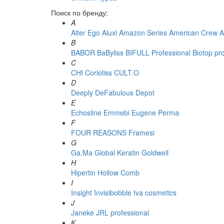
Поиск по бренду:
A
Alter Ego
Aluxi
Amazon Series
American Crew
A
B
BABOR
BaByliss
BIFULL Professional
Biotop pr
C
CHI
Corioliss
CULT.O
D
Deeply
DeFabulous
Depot
E
Echosline
Emmebi
Eugene Perma
F
FOUR REASONS
Framesi
G
Ga.Ma
Global Keratin
Goldwell
H
Hipertin
Hollow Comb
I
Insight
Invisibobble
Iva cosmetics
J
Janeke
JRL professional
K