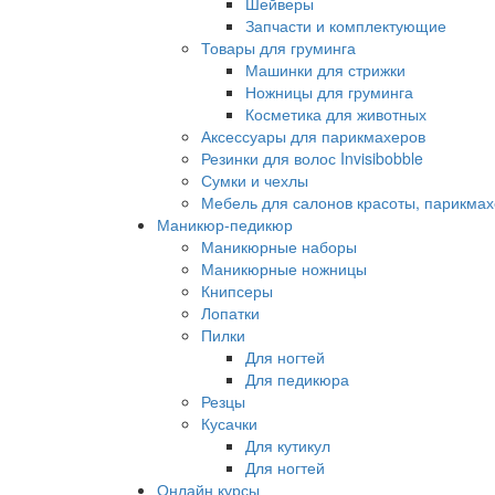
Шейверы
Запчасти и комплектующие
Товары для груминга
Машинки для стрижки
Ножницы для груминга
Косметика для животных
Аксессуары для парикмахеров
Резинки для волос Invisibobble
Сумки и чехлы
Мебель для салонов красоты, парикмах
Маникюр-педикюр
Маникюрные наборы
Маникюрные ножницы
Книпсеры
Лопатки
Пилки
Для ногтей
Для педикюра
Резцы
Кусачки
Для кутикул
Для ногтей
Онлайн курсы