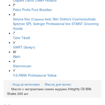
Olaplex
Osmo
OWAY Rolland
P
Palco
Profis
Pure Brazilian
S
Saryna Key (Сарина Кей)
Skin Doktors Cosmeceuticals
Spitzner
SPL Solinger Professional line
STMNT Grooming
Goods
T
Tahe
Tibolli
V
VIART (ВиАрт)
W
Wahl
X
Xiaomoxuan
Y
Y.S.PARK Professional
Yellow
Уход за волосами
Масла для волос
Масло с экстрактами семян мурума Integrity Oil Milk
Shake 200 мл