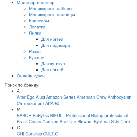
Маникюр-педикюр
Маникюрные наборы
Маникюрные ножницы
Книпсеры
Лопатки
Пилки
Для ногтей
Для педикюра
Резцы
Кусачки
Для кутикул
Для ногтей
Онлайн курсы
Поиск по бренду:
A
Alter Ego
Aluxi
Amazon Series
American Crew
Anthocyanin
(Антоцианин)
ArtAlex
B
BABOR
BaByliss
BIFULL Professional
Biotop professional
Brasil Cacau Сadiveu
Brazilian Blowout
Byothea Skin Care
C
CHI
Corioliss
CULT.O