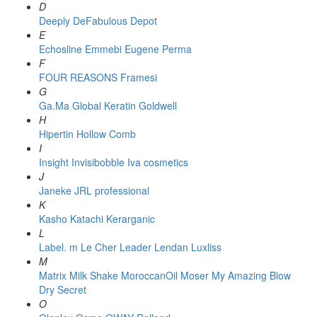
D
Deeply
DeFabulous
Depot
E
Echosline
Emmebi
Eugene Perma
F
FOUR REASONS
Framesi
G
Ga.Ma
Global Keratin
Goldwell
H
Hipertin
Hollow Comb
I
Insight
Invisibobble
Iva cosmetics
J
Janeke
JRL professional
K
Kasho
Katachi
Kerarganic
L
Label. m
Le Cher
Leader
Lendan
Luxliss
M
Matrix
Milk Shake
MoroccanOil
Moser
My Amazing Blow
Dry Secret
O