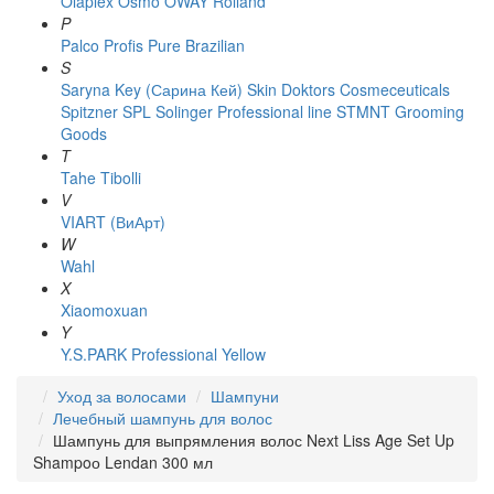
Olaplex
Osmo
OWAY Rolland
P
Palco
Profis
Pure Brazilian
S
Saryna Key (Сарина Кей)
Skin Doktors Cosmeceuticals
Spitzner
SPL Solinger Professional line
STMNT Grooming
Goods
T
Tahe
Tibolli
V
VIART (ВиАрт)
W
Wahl
X
Xiaomoxuan
Y
Y.S.PARK Professional
Yellow
Уход за волосами
Шампуни
Лечебный шампунь для волос
Шампунь для выпрямления волос Next Liss Age Set Up
Shampoо Lendan 300 мл