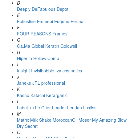
D
Deeply
DeFabulous
Depot
E
Echosline
Emmebi
Eugene Perma
F
FOUR REASONS
Framesi
G
Ga.Ma
Global Keratin
Goldwell
H
Hipertin
Hollow Comb
I
Insight
Invisibobble
Iva cosmetics
J
Janeke
JRL professional
K
Kasho
Katachi
Kerarganic
L
Label. m
Le Cher
Leader
Lendan
Luxliss
M
Matrix
Milk Shake
MoroccanOil
Moser
My Amazing Blow
Dry Secret
O