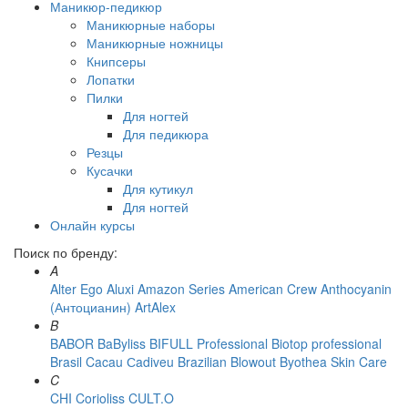
Маникюр-педикюр
Маникюрные наборы
Маникюрные ножницы
Книпсеры
Лопатки
Пилки
Для ногтей
Для педикюра
Резцы
Кусачки
Для кутикул
Для ногтей
Онлайн курсы
Поиск по бренду:
A
Alter Ego
Aluxi
Amazon Series
American Crew
Anthocyanin
(Антоцианин)
ArtAlex
B
BABOR
BaByliss
BIFULL Professional
Biotop professional
Brasil Cacau Сadiveu
Brazilian Blowout
Byothea Skin Care
C
CHI
Corioliss
CULT.O