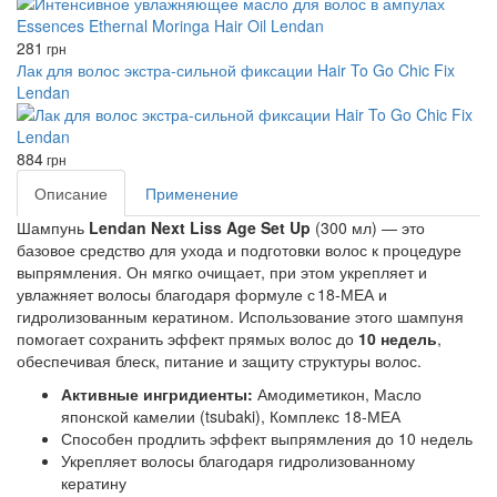
281
грн
Лак для волос экстра-сильной фиксации Hair To Go Chic Fix
Lendan
884
грн
Описание
Применение
Шампунь
Lendan Next Liss Age Set Up
(300 мл) — это
базовое средство для ухода и подготовки волос к процедуре
выпрямления. Он мягко очищает, при этом укрепляет и
увлажняет волосы благодаря формуле с 18‑МЕА и
гидролизованным кератином. Использование этого шампуня
помогает сохранить эффект прямых волос до
10 недель
,
обеспечивая блеск, питание и защиту структуры волос.
Активные ингридиенты:
Амодиметикон, Масло
японской камелии (tsubaki), Комплекс 18‑МЕА
Способен продлить эффект выпрямления до 10 недель
Укрепляет волосы благодаря гидролизованному
кератину