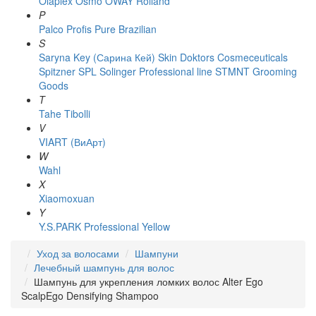
Olaplex
Osmo
OWAY Rolland
P
Palco
Profis
Pure Brazilian
S
Saryna Key (Сарина Кей)
Skin Doktors Cosmeceuticals
Spitzner
SPL Solinger Professional line
STMNT Grooming
Goods
T
Tahe
Tibolli
V
VIART (ВиАрт)
W
Wahl
X
Xiaomoxuan
Y
Y.S.PARK Professional
Yellow
Уход за волосами
Шампуни
Лечебный шампунь для волос
Шампунь для укрепления ломких волос Alter Ego
ScalpEgo Densifying Shampoo