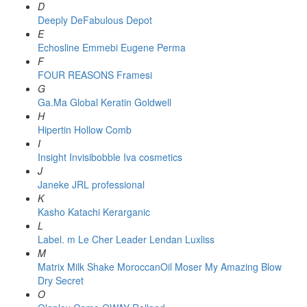
D
Deeply
DeFabulous
Depot
E
Echosline
Emmebi
Eugene Perma
F
FOUR REASONS
Framesi
G
Ga.Ma
Global Keratin
Goldwell
H
Hipertin
Hollow Comb
I
Insight
Invisibobble
Iva cosmetics
J
Janeke
JRL professional
K
Kasho
Katachi
Kerarganic
L
Label. m
Le Cher
Leader
Lendan
Luxliss
M
Matrix
Milk Shake
MoroccanOil
Moser
My Amazing Blow
Dry Secret
O