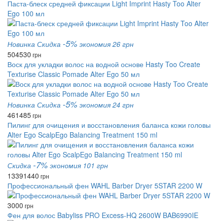
Паста-блеск средней фиксации Light Imprint Hasty Too Alter
Ego 100 мл
-5%
Новинка
Скидка
экономия 26 грн
504
530
грн
Воск для укладки волос на водной основе Hasty Too Create
Texturise Classic Pomade Alter Ego 50 мл
-5%
Новинка
Скидка
экономия 24 грн
461
485
грн
Пилинг для очищения и восстановления баланса кожи головы
Alter Ego ScalpEgo Balancing Treatment 150 ml
-7%
Скидка
экономия 101 грн
1339
1440
грн
Профессиональный фен WAHL Barber Dryer 5STAR 2200 W
3000
грн
Фен для волос Babyliss PRO Excess-HQ 2600W BAB6990IE