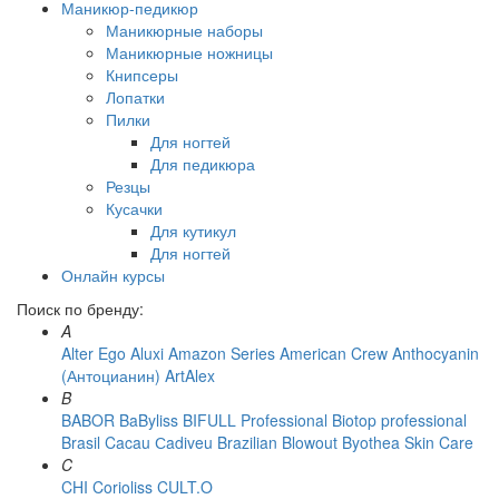
Маникюр-педикюр
Маникюрные наборы
Маникюрные ножницы
Книпсеры
Лопатки
Пилки
Для ногтей
Для педикюра
Резцы
Кусачки
Для кутикул
Для ногтей
Онлайн курсы
Поиск по бренду:
A
Alter Ego
Aluxi
Amazon Series
American Crew
Anthocyanin
(Антоцианин)
ArtAlex
B
BABOR
BaByliss
BIFULL Professional
Biotop professional
Brasil Cacau Сadiveu
Brazilian Blowout
Byothea Skin Care
C
CHI
Corioliss
CULT.O