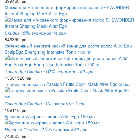
399
420
грн
Маска для мгновенного формирования волос SHEWONDER
Instant Shaping Mask Alter Ego
-5%
Скидка
экономия 44 грн
846
890
грн
Интенсивный энергетический тоник для роста волос Alter Ego
ScalpEgo Energizing Intensive Tonic 100 ml
-10%
Товар дня
Скидка
экономия 152 грн
1368
1520
грн
Тонирующая маска Passion Fruits Color Mask Alter Ego 50 мл
-1%
Товар дня
Скидка
экономия 1 грн
109
110
грн
Крем для кучерявых волос Alter Ego 150 мл
-10%
Новинка
Скидка
экономия 82 грн
743
825
грн