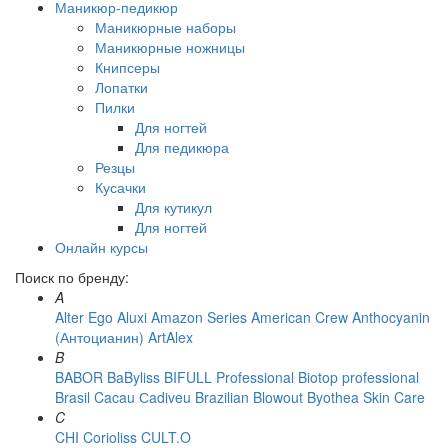
Маникюр-педикюр
Маникюрные наборы
Маникюрные ножницы
Книпсеры
Лопатки
Пилки
Для ногтей
Для педикюра
Резцы
Кусачки
Для кутикул
Для ногтей
Онлайн курсы
Поиск по бренду:
A
Alter Ego
Aluxi
Amazon Series
American Crew
Anthocyanin
(Антоцианин)
ArtAlex
B
BABOR
BaByliss
BIFULL Professional
Biotop professional
Brasil Cacau Сadiveu
Brazilian Blowout
Byothea Skin Care
C
CHI
Corioliss
CULT.O