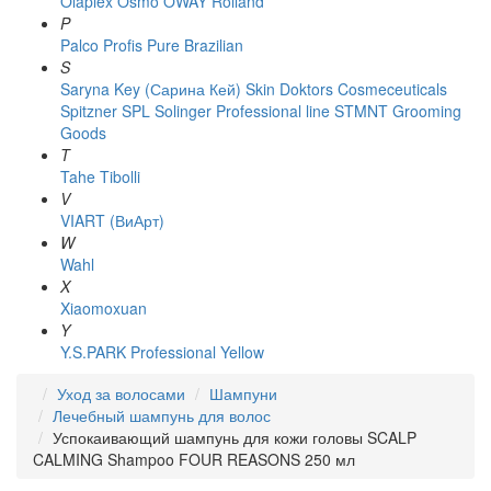
Olaplex
Osmo
OWAY Rolland
P
Palco
Profis
Pure Brazilian
S
Saryna Key (Сарина Кей)
Skin Doktors Cosmeceuticals
Spitzner
SPL Solinger Professional line
STMNT Grooming
Goods
T
Tahe
Tibolli
V
VIART (ВиАрт)
W
Wahl
X
Xiaomoxuan
Y
Y.S.PARK Professional
Yellow
Уход за волосами
Шампуни
Лечебный шампунь для волос
Успокаивающий шампунь для кожи головы SCALP
CALMING Shampoo FOUR REASONS 250 мл