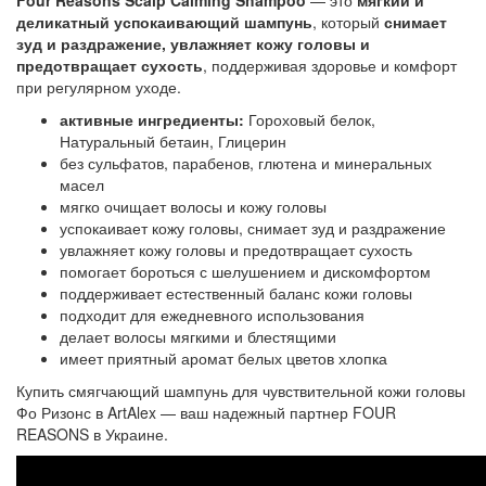
Four Reasons Scalp Calming Shampoo
— это
мягкий и
деликатный успокаивающий шампунь
, который
снимает
зуд и раздражение, увлажняет кожу головы и
предотвращает сухость
, поддерживая здоровье и комфорт
при регулярном уходе.
активные ингредиенты:
Гороховый белок,
Натуральный бетаин, Глицерин
без сульфатов, парабенов, глютена и минеральных
масел
мягко очищает волосы и кожу головы
успокаивает кожу головы, снимает зуд и раздражение
увлажняет кожу головы и предотвращает сухость
помогает бороться с шелушением и дискомфортом
поддерживает естественный баланс кожи головы
подходит для ежедневного использования
делает волосы мягкими и блестящими
имеет приятный аромат белых цветов хлопка
Купить смягчающий шампунь для чувствительной кожи головы
Фо Ризонс в ArtAlex — ваш надежный партнер FOUR
REASONS в Украине.