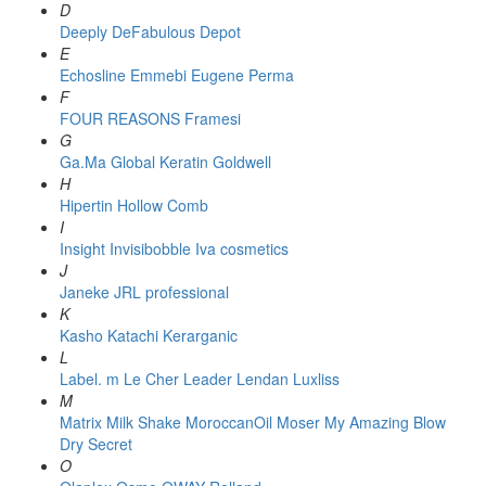
D
Deeply
DeFabulous
Depot
E
Echosline
Emmebi
Eugene Perma
F
FOUR REASONS
Framesi
G
Ga.Ma
Global Keratin
Goldwell
H
Hipertin
Hollow Comb
I
Insight
Invisibobble
Iva cosmetics
J
Janeke
JRL professional
K
Kasho
Katachi
Kerarganic
L
Label. m
Le Cher
Leader
Lendan
Luxliss
M
Matrix
Milk Shake
MoroccanOil
Moser
My Amazing Blow
Dry Secret
O