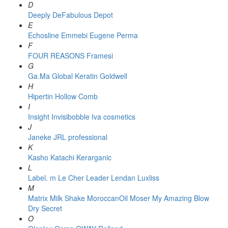
D
Deeply
DeFabulous
Depot
E
Echosline
Emmebi
Eugene Perma
F
FOUR REASONS
Framesi
G
Ga.Ma
Global Keratin
Goldwell
H
Hipertin
Hollow Comb
I
Insight
Invisibobble
Iva cosmetics
J
Janeke
JRL professional
K
Kasho
Katachi
Kerarganic
L
Label. m
Le Cher
Leader
Lendan
Luxliss
M
Matrix
Milk Shake
MoroccanOil
Moser
My Amazing Blow
Dry Secret
O