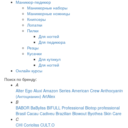
Маникюр-педикюр
Маникюрные наборы
Маникюрные ножницы
Книпсеры
Лопатки
Пилки
Для ногтей
Для педикюра
Резцы
Кусачки
Для кутикул
Для ногтей
Онлайн курсы
Поиск по бренду:
A
Alter Ego
Aluxi
Amazon Series
American Crew
Anthocyanin
(Антоцианин)
ArtAlex
B
BABOR
BaByliss
BIFULL Professional
Biotop professional
Brasil Cacau Сadiveu
Brazilian Blowout
Byothea Skin Care
C
CHI
Corioliss
CULT.O