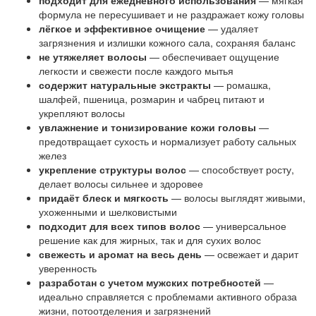
подходит для ежедневного использования
— мягкая
формула не пересушивает и не раздражает кожу головы
лёгкое и эффективное очищение
— удаляет
загрязнения и излишки кожного сала, сохраняя баланс
не утяжеляет волосы
— обеспечивает ощущение
легкости и свежести после каждого мытья
содержит натуральные экстракты
— ромашка,
шалфей, пшеница, розмарин и чабрец питают и
укрепляют волосы
увлажнение и тонизирование кожи головы
—
предотвращает сухость и нормализует работу сальных
желез
укрепление структуры волос
— способствует росту,
делает волосы сильнее и здоровее
придаёт блеск и мягкость
— волосы выглядят живыми,
ухоженными и шелковистыми
подходит для всех типов волос
— универсальное
решение как для жирных, так и для сухих волос
свежесть и аромат на весь день
— освежает и дарит
уверенность
разработан с учетом мужских потребностей
—
идеально справляется с проблемами активного образа
жизни, потоотделения и загрязнений