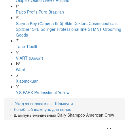
Olaplex
Osmo
OWAY Rolland
P
Palco
Profis
Pure Brazilian
S
Saryna Key (Сарина Кей)
Skin Doktors Cosmeceuticals
Spitzner
SPL Solinger Professional line
STMNT Grooming
Goods
T
Tahe
Tibolli
V
VIART (ВиАрт)
W
Wahl
X
Xiaomoxuan
Y
Y.S.PARK Professional
Yellow
Уход за волосами
Шампуни
Лечебный шампунь для волос
Шампунь ежедневный Daily Shampoo American Crew