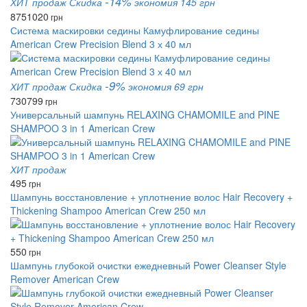
-14%
ХИТ продаж
Скидка
экономия 145 грн
875
1020
грн
Система маскировки седины Камуфлирование седины
American Crew Precision Blend 3 х 40 мл
-9%
ХИТ продаж
Скидка
экономия 69 грн
730
799
грн
Универсальный шампунь RELAXING CHAMOMILE and PINE
SHAMPOO 3 in 1 American Crew
ХИТ продаж
495
грн
Шампунь восстановление + уплотнение волос Hair Recovery +
Thickening Shampoo American Crew 250 мл
550
грн
Шампунь глубокой очистки ежедневный Power Cleanser Style
Remover American Crew