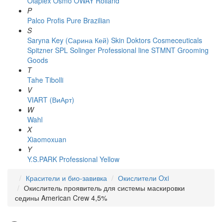
Olaplex
Osmo
OWAY Rolland
P
Palco
Profis
Pure Brazilian
S
Saryna Key (Сарина Кей)
Skin Doktors Cosmeceuticals
Spitzner
SPL Solinger Professional line
STMNT Grooming
Goods
T
Tahe
Tibolli
V
VIART (ВиАрт)
W
Wahl
X
Xiaomoxuan
Y
Y.S.PARK Professional
Yellow
Красители и био-завивка
Окислители Oxi
Окислитель проявитель для системы маскировки
седины American Crew 4,5%