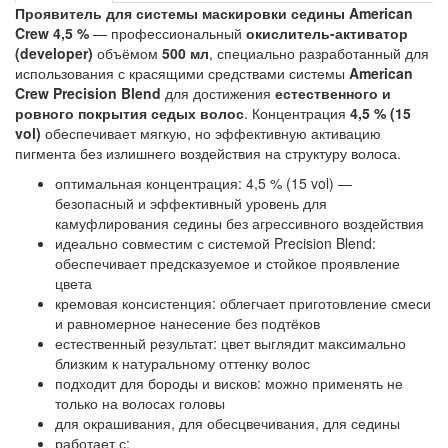
Проявитель для системы маскировки седины American
Crew 4,5 %
— профессиональный
окислитель-активатор
(developer)
объёмом
500 мл
, специально разработанный для
использования с красящими средствами системы
American
Crew Precision Blend
для достижения
естественного и
ровного покрытия седых волос
. Концентрация
4,5 % (15
vol)
обеспечивает мягкую, но эффективную активацию
пигмента без излишнего воздействия на структуру волоса.
оптимальная концентрация: 4,5 % (15 vol) —
безопасный и эффективный уровень для
камуфлирования седины без агрессивного воздействия
идеально совместим с системой Precision Blend:
обеспечивает предсказуемое и стойкое проявление
цвета
кремовая консистенция: облегчает приготовление смеси
и равномерное нанесение без подтёков
естественный результат: цвет выглядит максимально
близким к натуральному оттенку волос
подходит для бороды и висков: можно применять не
только на волосах головы
для окрашивания, для обесцвечивания, для седины
работает с: