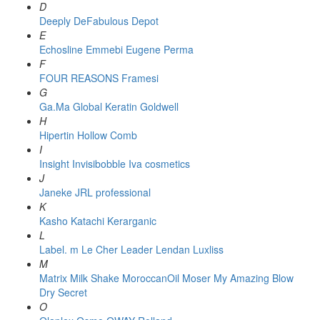
D
Deeply
DeFabulous
Depot
E
Echosline
Emmebi
Eugene Perma
F
FOUR REASONS
Framesi
G
Ga.Ma
Global Keratin
Goldwell
H
Hipertin
Hollow Comb
I
Insight
Invisibobble
Iva cosmetics
J
Janeke
JRL professional
K
Kasho
Katachi
Kerarganic
L
Label. m
Le Cher
Leader
Lendan
Luxliss
M
Matrix
Milk Shake
MoroccanOil
Moser
My Amazing Blow
Dry Secret
O