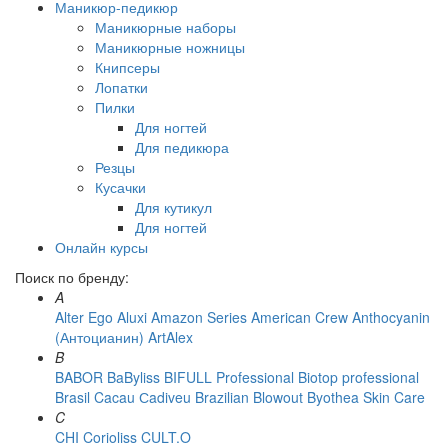
Маникюр-педикюр
Маникюрные наборы
Маникюрные ножницы
Книпсеры
Лопатки
Пилки
Для ногтей
Для педикюра
Резцы
Кусачки
Для кутикул
Для ногтей
Онлайн курсы
Поиск по бренду:
A
Alter Ego
Aluxi
Amazon Series
American Crew
Anthocyanin
(Антоцианин)
ArtAlex
B
BABOR
BaByliss
BIFULL Professional
Biotop professional
Brasil Cacau Сadiveu
Brazilian Blowout
Byothea Skin Care
C
CHI
Corioliss
CULT.O