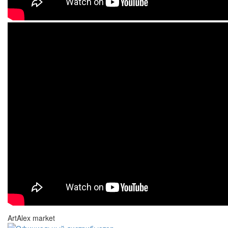
ArtAlex market