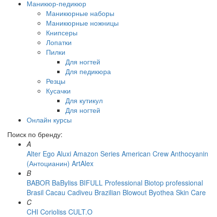
Маникюр-педикюр
Маникюрные наборы
Маникюрные ножницы
Книпсеры
Лопатки
Пилки
Для ногтей
Для педикюра
Резцы
Кусачки
Для кутикул
Для ногтей
Онлайн курсы
Поиск по бренду:
A
Alter Ego
Aluxi
Amazon Series
American Crew
Anthocyanin
(Антоцианин)
ArtAlex
B
BABOR
BaByliss
BIFULL Professional
Biotop professional
Brasil Cacau Сadiveu
Brazilian Blowout
Byothea Skin Care
C
CHI
Corioliss
CULT.O