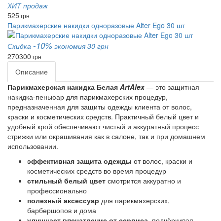
ХИТ продаж
525
грн
Парикмахерские накидки одноразовые Alter Ego 30 шт
-10%
Скидка
экономия 30 грн
270
300
грн
Описание
Парикмахерская накидка Белая
ArtAlex
— это
защитная
накидка‑пеньюар для парикмахерских процедур
,
предназначенная для
защиты одежды клиента от волос,
краски и косметических средств
. Практичный белый цвет и
удобный крой обеспечивают
чистый и аккуратный процесс
стрижки или окрашивания как в салоне, так и при домашнем
использовании
.
эффективная защита одежды
от волос, краски и
косметических средств во время процедур
стильный белый цвет
смотрится аккуратно и
профессионально
полезный аксессуар
для парикмахерских,
барбершопов и дома
улучшает впечатление от сервиса
, подчёркивая