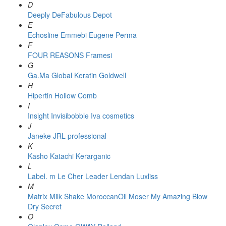
D
Deeply
DeFabulous
Depot
E
Echosline
Emmebi
Eugene Perma
F
FOUR REASONS
Framesi
G
Ga.Ma
Global Keratin
Goldwell
H
Hipertin
Hollow Comb
I
Insight
Invisibobble
Iva cosmetics
J
Janeke
JRL professional
K
Kasho
Katachi
Kerarganic
L
Label. m
Le Cher
Leader
Lendan
Luxliss
M
Matrix
Milk Shake
MoroccanOil
Moser
My Amazing Blow
Dry Secret
O