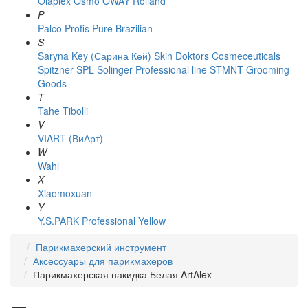
Olaplex
Osmo
OWAY Rolland
P
Palco
Profis
Pure Brazilian
S
Saryna Key (Сарина Кей)
Skin Doktors Cosmeceuticals
Spitzner
SPL Solinger Professional line
STMNT Grooming
Goods
T
Tahe
Tibolli
V
VIART (ВиАрт)
W
Wahl
X
Xiaomoxuan
Y
Y.S.PARK Professional
Yellow
Парикмахерский инструмент
Аксессуары для парикмахеров
Парикмахерская накидка Белая ArtAlex