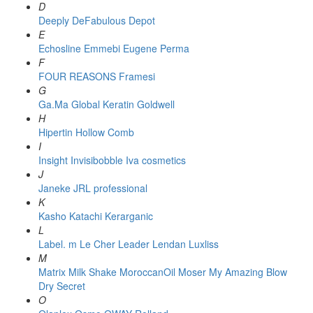
D
Deeply
DeFabulous
Depot
E
Echosline
Emmebi
Eugene Perma
F
FOUR REASONS
Framesi
G
Ga.Ma
Global Keratin
Goldwell
H
Hipertin
Hollow Comb
I
Insight
Invisibobble
Iva cosmetics
J
Janeke
JRL professional
K
Kasho
Katachi
Kerarganic
L
Label. m
Le Cher
Leader
Lendan
Luxliss
M
Matrix
Milk Shake
MoroccanOil
Moser
My Amazing Blow
Dry Secret
O