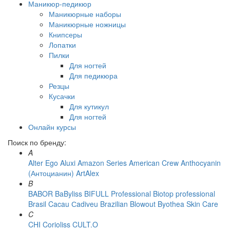
Маникюр-педикюр
Маникюрные наборы
Маникюрные ножницы
Книпсеры
Лопатки
Пилки
Для ногтей
Для педикюра
Резцы
Кусачки
Для кутикул
Для ногтей
Онлайн курсы
Поиск по бренду:
A
Alter Ego
Aluxi
Amazon Series
American Crew
Anthocyanin
(Антоцианин)
ArtAlex
B
BABOR
BaByliss
BIFULL Professional
Biotop professional
Brasil Cacau Сadiveu
Brazilian Blowout
Byothea Skin Care
C
CHI
Corioliss
CULT.O