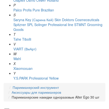
Olaplex
Osmo
OWAY Rolland
P
Palco
Profis
Pure Brazilian
S
Saryna Key (Сарина Кей)
Skin Doktors Cosmeceuticals
Spitzner
SPL Solinger Professional line
STMNT Grooming
Goods
T
Tahe
Tibolli
V
VIART (ВиАрт)
W
Wahl
X
Xiaomoxuan
Y
Y.S.PARK Professional
Yellow
Парикмахерский инструмент
Аксессуары для парикмахеров
Парикмахерские накидки одноразовые Alter Ego 30 шт