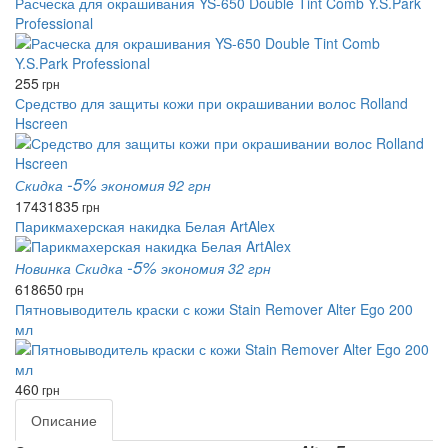
Расческа для окрашивания YS-650 Double Tint Comb Y.S.Park
Professional
255
грн
Средство для защиты кожи при окрашивании волос Rolland
Hscreen
-5%
Скидка
экономия 92 грн
1743
1835
грн
Парикмахерская накидка Белая ArtAlex
-5%
Новинка
Скидка
экономия 32 грн
618
650
грн
Пятновыводитель краски с кожи Stain Remover Alter Ego 200
мл
460
грн
Описание