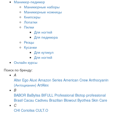
Маникюр-педикюр
Маникюрные наборы
Маникюрные ножницы
Книпсеры
Лопатки
Пилки
Для ногтей
Для педикюра
Резцы
Кусачки
Для кутикул
Для ногтей
Онлайн курсы
Поиск по бренду:
A
Alter Ego
Aluxi
Amazon Series
American Crew
Anthocyanin
(Антоцианин)
ArtAlex
B
BABOR
BaByliss
BIFULL Professional
Biotop professional
Brasil Cacau Сadiveu
Brazilian Blowout
Byothea Skin Care
C
CHI
Corioliss
CULT.O