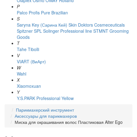
Olaplex
Osmo
OWAY Rolland
P
Palco
Profis
Pure Brazilian
S
Saryna Key (Сарина Кей)
Skin Doktors Cosmeceuticals
Spitzner
SPL Solinger Professional line
STMNT Grooming
Goods
T
Tahe
Tibolli
V
VIART (ВиАрт)
W
Wahl
X
Xiaomoxuan
Y
Y.S.PARK Professional
Yellow
Парикмахерский инструмент
Аксессуары для парикмахеров
Миска для окрашивания волос Пластиковая Alter Ego