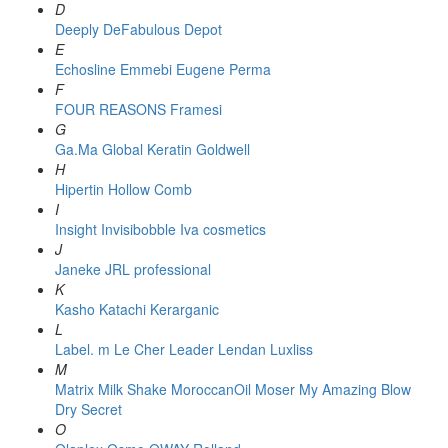
D
Deeply
DeFabulous
Depot
E
Echosline
Emmebi
Eugene Perma
F
FOUR REASONS
Framesi
G
Ga.Ma
Global Keratin
Goldwell
H
Hipertin
Hollow Comb
I
Insight
Invisibobble
Iva cosmetics
J
Janeke
JRL professional
K
Kasho
Katachi
Kerarganic
L
Label. m
Le Cher
Leader
Lendan
Luxliss
M
Matrix
Milk Shake
MoroccanOil
Moser
My Amazing Blow
Dry Secret
O