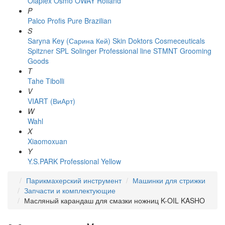
Olaplex
Osmo
OWAY Rolland
P
Palco
Profis
Pure Brazilian
S
Saryna Key (Сарина Кей)
Skin Doktors Cosmeceuticals
Spitzner
SPL Solinger Professional line
STMNT Grooming
Goods
T
Tahe
Tibolli
V
VIART (ВиАрт)
W
Wahl
X
Xiaomoxuan
Y
Y.S.PARK Professional
Yellow
Парикмахерский инструмент
Машинки для стрижки
Запчасти и комплектующие
Масляный карандаш для смазки ножниц K-OIL KASHO