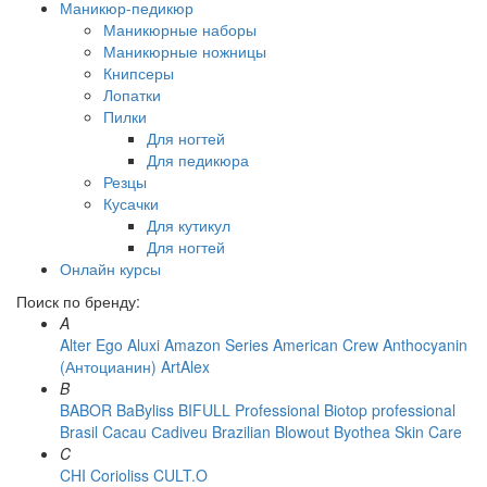
Маникюр-педикюр
Маникюрные наборы
Маникюрные ножницы
Книпсеры
Лопатки
Пилки
Для ногтей
Для педикюра
Резцы
Кусачки
Для кутикул
Для ногтей
Онлайн курсы
Поиск по бренду:
A
Alter Ego
Aluxi
Amazon Series
American Crew
Anthocyanin
(Антоцианин)
ArtAlex
B
BABOR
BaByliss
BIFULL Professional
Biotop professional
Brasil Cacau Сadiveu
Brazilian Blowout
Byothea Skin Care
C
CHI
Corioliss
CULT.O