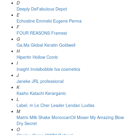
D
Deeply
DeFabulous
Depot
E
Echosline
Emmebi
Eugene Perma
F
FOUR REASONS
Framesi
G
Ga.Ma
Global Keratin
Goldwell
H
Hipertin
Hollow Comb
I
Insight
Invisibobble
Iva cosmetics
J
Janeke
JRL professional
K
Kasho
Katachi
Kerarganic
L
Label. m
Le Cher
Leader
Lendan
Luxliss
M
Matrix
Milk Shake
MoroccanOil
Moser
My Amazing Blow
Dry Secret
O