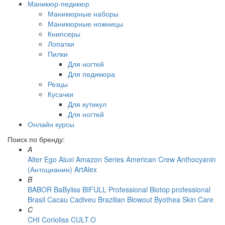
Маникюр-педикюр
Маникюрные наборы
Маникюрные ножницы
Книпсеры
Лопатки
Пилки
Для ногтей
Для педикюра
Резцы
Кусачки
Для кутикул
Для ногтей
Онлайн курсы
Поиск по бренду:
A
Alter Ego
Aluxi
Amazon Series
American Crew
Anthocyanin
(Антоцианин)
ArtAlex
B
BABOR
BaByliss
BIFULL Professional
Biotop professional
Brasil Cacau Сadiveu
Brazilian Blowout
Byothea Skin Care
C
CHI
Corioliss
CULT.O