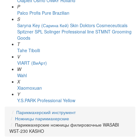
Olaplex
Osmo
OWAY Rolland
P
Palco
Profis
Pure Brazilian
S
Saryna Key (Сарина Кей)
Skin Doktors Cosmeceuticals
Spitzner
SPL Solinger Professional line
STMNT Grooming
Goods
T
Tahe
Tibolli
V
VIART (ВиАрт)
W
Wahl
X
Xiaomoxuan
Y
Y.S.PARK Professional
Yellow
Парикмахерский инструмент
Ножницы парикмахерские
Парикмахерские ножницы филировочные WASABI
WST-230 KASHO