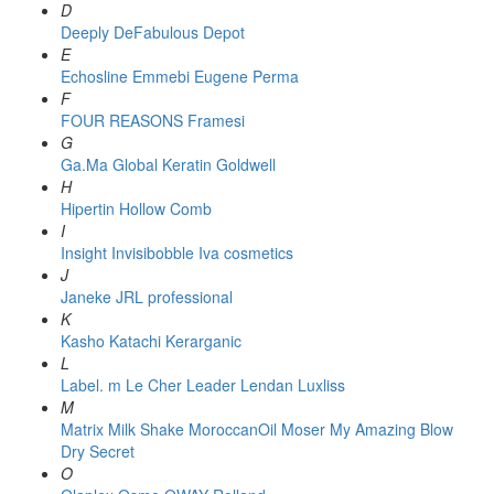
D
Deeply
DeFabulous
Depot
E
Echosline
Emmebi
Eugene Perma
F
FOUR REASONS
Framesi
G
Ga.Ma
Global Keratin
Goldwell
H
Hipertin
Hollow Comb
I
Insight
Invisibobble
Iva cosmetics
J
Janeke
JRL professional
K
Kasho
Katachi
Kerarganic
L
Label. m
Le Cher
Leader
Lendan
Luxliss
M
Matrix
Milk Shake
MoroccanOil
Moser
My Amazing Blow
Dry Secret
O