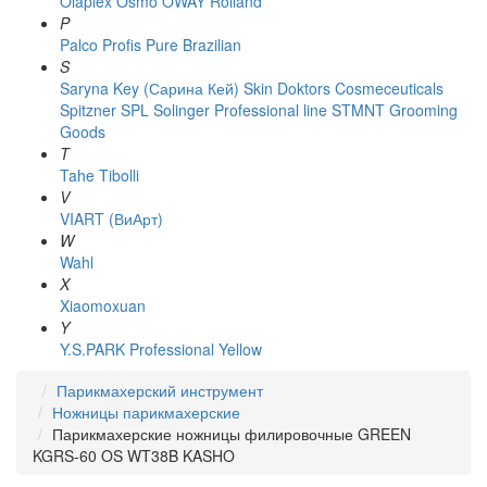
Olaplex
Osmo
OWAY Rolland
P
Palco
Profis
Pure Brazilian
S
Saryna Key (Сарина Кей)
Skin Doktors Cosmeceuticals
Spitzner
SPL Solinger Professional line
STMNT Grooming
Goods
T
Tahe
Tibolli
V
VIART (ВиАрт)
W
Wahl
X
Xiaomoxuan
Y
Y.S.PARK Professional
Yellow
Парикмахерский инструмент
Ножницы парикмахерские
Парикмахерские ножницы филировочные GREEN
KGRS-60 OS WT38B KASHO