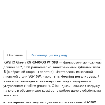
Описание
Рекомендации по уходу
KASHO Green KGRS‑60 OS WT38B
— филировочные ножницы
длиной
6,0″
, с
38 равномерно заострёнными зубцами типа
B
(с обратной стороны полотна). Изготовлены из кованой
японской стали
VG‑10W
, имеют
shar-bearing регулируемый
винт
и
зеркальную конвексную заточку
с внутренним
углублением ("hollow-ground"). Offset-дизайн снижает нагрузку
на кисть и обеспечивает комфорт в работе даже с объёмными
волосами.
материал:
высокоуглеродистая японская сталь
VG‑10W