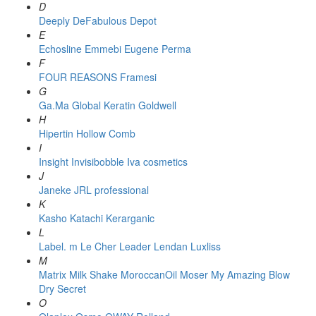
D
Deeply
DeFabulous
Depot
E
Echosline
Emmebi
Eugene Perma
F
FOUR REASONS
Framesi
G
Ga.Ma
Global Keratin
Goldwell
H
Hipertin
Hollow Comb
I
Insight
Invisibobble
Iva cosmetics
J
Janeke
JRL professional
K
Kasho
Katachi
Kerarganic
L
Label. m
Le Cher
Leader
Lendan
Luxliss
M
Matrix
Milk Shake
MoroccanOil
Moser
My Amazing Blow
Dry Secret
O