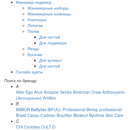
Маникюр-педикюр
Маникюрные наборы
Маникюрные ножницы
Книпсеры
Лопатки
Пилки
Для ногтей
Для педикюра
Резцы
Кусачки
Для кутикул
Для ногтей
Онлайн курсы
Поиск по бренду:
A
Alter Ego
Aluxi
Amazon Series
American Crew
Anthocyanin
(Антоцианин)
ArtAlex
B
BABOR
BaByliss
BIFULL Professional
Biotop professional
Brasil Cacau Сadiveu
Brazilian Blowout
Byothea Skin Care
C
CHI
Corioliss
CULT.O