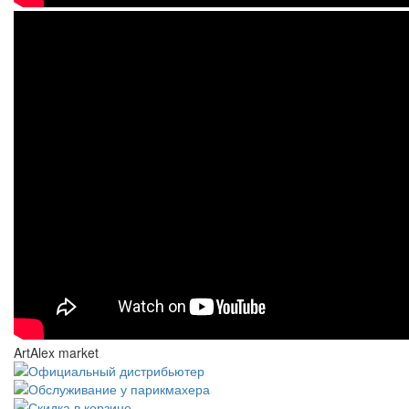
ArtAlex market