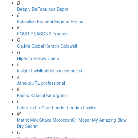
D
Deeply
DeFabulous
Depot
E
Echosline
Emmebi
Eugene Perma
F
FOUR REASONS
Framesi
G
Ga.Ma
Global Keratin
Goldwell
H
Hipertin
Hollow Comb
I
Insight
Invisibobble
Iva cosmetics
J
Janeke
JRL professional
K
Kasho
Katachi
Kerarganic
L
Label. m
Le Cher
Leader
Lendan
Luxliss
M
Matrix
Milk Shake
MoroccanOil
Moser
My Amazing Blow
Dry Secret
O