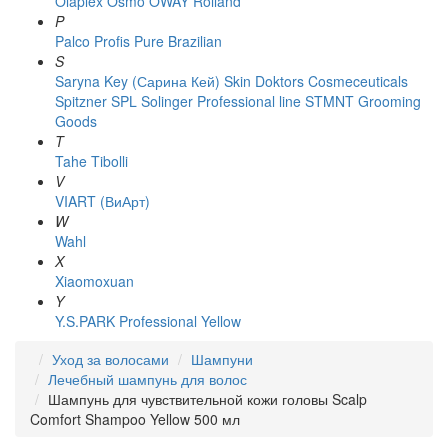
Olaplex
Osmo
OWAY Rolland
P
Palco
Profis
Pure Brazilian
S
Saryna Key (Сарина Кей)
Skin Doktors Cosmeceuticals
Spitzner
SPL Solinger Professional line
STMNT Grooming
Goods
T
Tahe
Tibolli
V
VIART (ВиАрт)
W
Wahl
X
Xiaomoxuan
Y
Y.S.PARK Professional
Yellow
Уход за волосами
Шампуни
Лечебный шампунь для волос
Шампунь для чувствительной кожи головы Scalp
Comfort Shampoo Yellow 500 мл