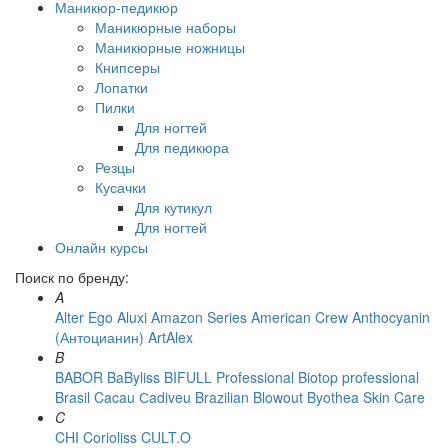
Маникюр-педикюр
Маникюрные наборы
Маникюрные ножницы
Книпсеры
Лопатки
Пилки
Для ногтей
Для педикюра
Резцы
Кусачки
Для кутикул
Для ногтей
Онлайн курсы
Поиск по бренду:
A
Alter Ego
Aluxi
Amazon Series
American Crew
Anthocyanin
(Антоцианин)
ArtAlex
B
BABOR
BaByliss
BIFULL Professional
Biotop professional
Brasil Cacau Сadiveu
Brazilian Blowout
Byothea Skin Care
C
CHI
Corioliss
CULT.O