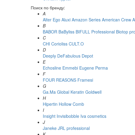
Поиск по бренду:
A
Alter Ego
Aluxi
Amazon Series
American Crew
A
B
BABOR
BaByliss
BIFULL Professional
Biotop pr
C
CHI
Corioliss
CULT.O
D
Deeply
DeFabulous
Depot
E
Echosline
Emmebi
Eugene Perma
F
FOUR REASONS
Framesi
G
Ga.Ma
Global Keratin
Goldwell
H
Hipertin
Hollow Comb
I
Insight
Invisibobble
Iva cosmetics
J
Janeke
JRL professional
K