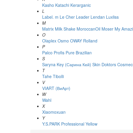
Kasho
Katachi
Kerarganic
L
Label. m
Le Cher
Leader
Lendan
Luxliss
M
Matrix
Milk Shake
MoroccanOil
Moser
My Amazi
O
Olaplex
Osmo
OWAY Rolland
P
Palco
Profis
Pure Brazilian
S
Saryna Key (Сарина Кей)
Skin Doktors Cosmece
T
Tahe
Tibolli
V
VIART (ВиАрт)
W
Wahl
X
Xiaomoxuan
Y
Y.S.PARK Professional
Yellow