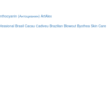
nthocyanin (Антоцианин)
ArtAlex
ofessional
Brasil Cacau Сadiveu
Brazilian Blowout
Byothea Skin Care