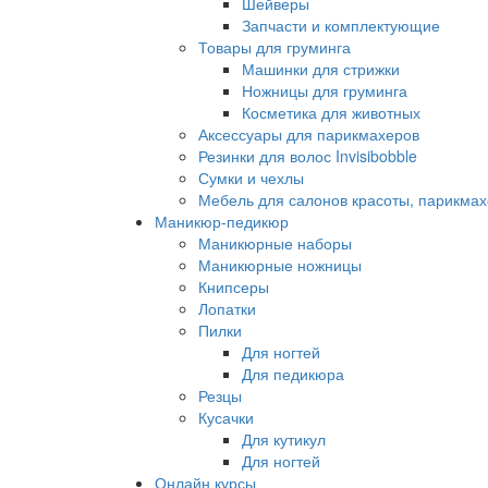
Шейверы
Запчасти и комплектующие
Товары для груминга
Машинки для стрижки
Ножницы для груминга
Косметика для животных
Аксессуары для парикмахеров
Резинки для волос Invisibobble
Сумки и чехлы
Мебель для салонов красоты, парикмах
Маникюр-педикюр
Маникюрные наборы
Маникюрные ножницы
Книпсеры
Лопатки
Пилки
Для ногтей
Для педикюра
Резцы
Кусачки
Для кутикул
Для ногтей
Онлайн курсы