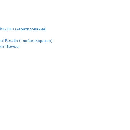
azilian (кератирование)
l Keratin (Глобал Кератин)
an Blowout