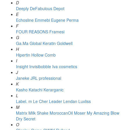
D
Deeply
DeFabulous
Depot
E
Echosline
Emmebi
Eugene Perma
F
FOUR REASONS
Framesi
G
Ga.Ma
Global Keratin
Goldwell
H
Hipertin
Hollow Comb
I
Insight
Invisibobble
Iva cosmetics
J
Janeke
JRL professional
K
Kasho
Katachi
Kerarganic
L
Label. m
Le Cher
Leader
Lendan
Luxliss
M
Matrix
Milk Shake
MoroccanOil
Moser
My Amazing Blow
Dry Secret
O