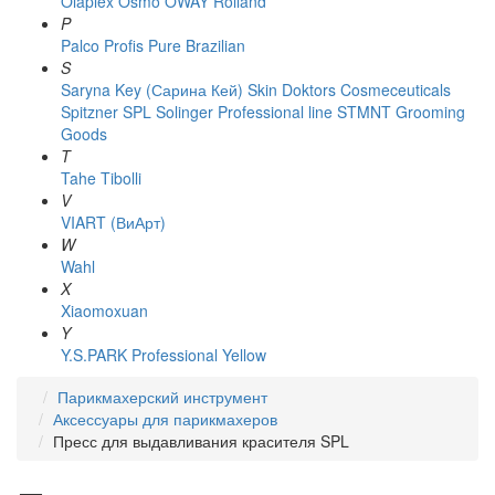
Olaplex
Osmo
OWAY Rolland
P
Palco
Profis
Pure Brazilian
S
Saryna Key (Сарина Кей)
Skin Doktors Cosmeceuticals
Spitzner
SPL Solinger Professional line
STMNT Grooming
Goods
T
Tahe
Tibolli
V
VIART (ВиАрт)
W
Wahl
X
Xiaomoxuan
Y
Y.S.PARK Professional
Yellow
Парикмахерский инструмент
Аксессуары для парикмахеров
Пресс для выдавливания красителя SPL