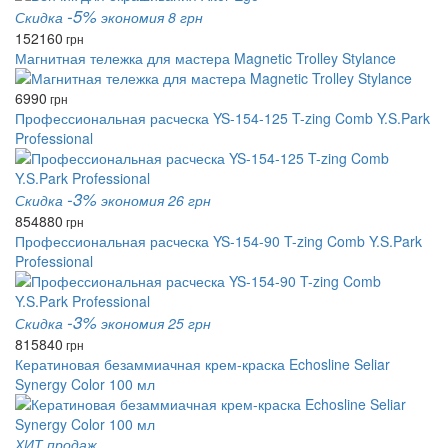
-5%
Скидка
экономия 8 грн
152
160
грн
Магнитная тележка для мастера Magnetic Trolley Stylance
6990
грн
Профессиональная расческа YS-154-125 T-zing Comb Y.S.Park
Professional
-3%
Скидка
экономия 26 грн
854
880
грн
Профессиональная расческа YS-154-90 T-zing Comb Y.S.Park
Professional
-3%
Скидка
экономия 25 грн
815
840
грн
Кератиновая безаммиачная крем-краска Echosline Seliar
Synergy Color 100 мл
ХИТ продаж