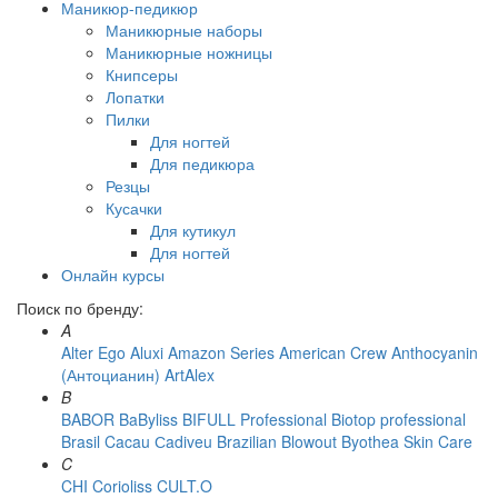
Маникюр-педикюр
Маникюрные наборы
Маникюрные ножницы
Книпсеры
Лопатки
Пилки
Для ногтей
Для педикюра
Резцы
Кусачки
Для кутикул
Для ногтей
Онлайн курсы
Поиск по бренду:
A
Alter Ego
Aluxi
Amazon Series
American Crew
Anthocyanin
(Антоцианин)
ArtAlex
B
BABOR
BaByliss
BIFULL Professional
Biotop professional
Brasil Cacau Сadiveu
Brazilian Blowout
Byothea Skin Care
C
CHI
Corioliss
CULT.O