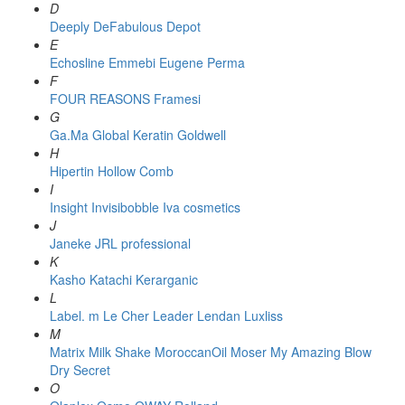
D
Deeply
DeFabulous
Depot
E
Echosline
Emmebi
Eugene Perma
F
FOUR REASONS
Framesi
G
Ga.Ma
Global Keratin
Goldwell
H
Hipertin
Hollow Comb
I
Insight
Invisibobble
Iva cosmetics
J
Janeke
JRL professional
K
Kasho
Katachi
Kerarganic
L
Label. m
Le Cher
Leader
Lendan
Luxliss
M
Matrix
Milk Shake
MoroccanOil
Moser
My Amazing Blow
Dry Secret
O