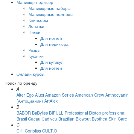
Маникюр-педикюр
Маникюрные наборы
Маникюрные ножницы
Книпсеры
Лопатки
Пилки
Для ногтей
Для педикюра
Резцы
Кусачки
Для кутикул
Для ногтей
Онлайн курсы
Поиск по бренду:
A
Alter Ego
Aluxi
Amazon Series
American Crew
Anthocyanin
(Антоцианин)
ArtAlex
B
BABOR
BaByliss
BIFULL Professional
Biotop professional
Brasil Cacau Сadiveu
Brazilian Blowout
Byothea Skin Care
C
CHI
Corioliss
CULT.O