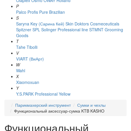
Olaplex
Osmo
OWAY Rolland
P
Palco
Profis
Pure Brazilian
S
Saryna Key (Сарина Кей)
Skin Doktors Cosmeceuticals
Spitzner
SPL Solinger Professional line
STMNT Grooming
Goods
T
Tahe
Tibolli
V
VIART (ВиАрт)
W
Wahl
X
Xiaomoxuan
Y
Y.S.PARK Professional
Yellow
Парикмахерский инструмент
Сумки и чехлы
Функциональный аксессуар-сумка KTB KASHO
Функциональный