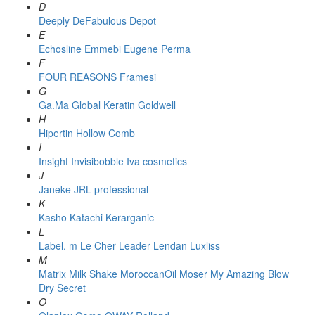
D
Deeply
DeFabulous
Depot
E
Echosline
Emmebi
Eugene Perma
F
FOUR REASONS
Framesi
G
Ga.Ma
Global Keratin
Goldwell
H
Hipertin
Hollow Comb
I
Insight
Invisibobble
Iva cosmetics
J
Janeke
JRL professional
K
Kasho
Katachi
Kerarganic
L
Label. m
Le Cher
Leader
Lendan
Luxliss
M
Matrix
Milk Shake
MoroccanOil
Moser
My Amazing Blow
Dry Secret
O