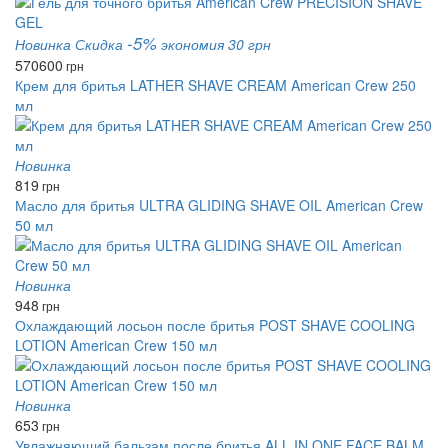
-5%
Новинка
Скидка
экономия 30 грн
570
600
грн
Крем для бритья LATHER SHAVE CREAM American Crew 250
мл
Новинка
819
грн
Масло для бритья ULTRA GLIDING SHAVE OIL American Crew
50 мл
Новинка
948
грн
Охлаждающий лосьон после бритья POST SHAVE COOLING
LOTION American Crew 150 мл
Новинка
653
грн
Увлажняющий бальзам после бритья ALL IN ONE FACE BALM