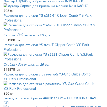
Футляр Captain для бритвы на молнии K-13 KASHO
795
грн
Расческа для стрижки YS-s282RT Clipper Comb Y.S.Park
Professional
-3%
Скидка
экономия 29 грн
951
980
грн
Расческа для стрижки YS-s282T Clipper Comb Y.S.Park
Professional
-3%
Скидка
экономия 26 грн
849
875
грн
Расческа для стрижки с разметкой YS-G45 Guide Comb
Y.S.Park Professional
980
грн
Гель для точного бритья American Crew PRECISION SHAVE
GEL