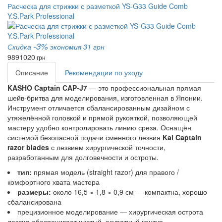
Расческа для стрижки с разметкой YS-G33 Guide Comb
Y.S.Park Professional
-3%
Скидка
экономия 31 грн
989
1020
грн
Описание
Рекомендации по уходу
KASHO Captain CAP-J7
— это профессиональная прямая
шейв-бритва для моделирования, изготовленная в Японии.
Инструмент отличается сбалансированным дизайном с
утяжелённой головкой и прямой рукояткой, позволяющей
мастеру удобно контролировать линию среза. Оснащён
системой безопасной подачи сменного лезвия
Kai Captain
razor blades
с лезвием хирургической точности,
разработанным для долговечности и остроты.
тип:
прямая модель (straight razor) для правого /
комфортного хвата мастера
размеры:
около 16,5 × 1,8 × 0,9 см — компактна, хорошо
сбалансирована
прецизионное моделирование — хирургическая острота
лезвия обеспечивает чистый, акуратный контур