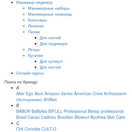
Маникюр-педикюр
Маникюрные наборы
Маникюрные ножницы
Книпсеры
Лопатки
Пилки
Для ногтей
Для педикюра
Резцы
Кусачки
Для кутикул
Для ногтей
Онлайн курсы
Поиск по бренду:
A
Alter Ego
Aluxi
Amazon Series
American Crew
Anthocyanin
(Антоцианин)
ArtAlex
B
BABOR
BaByliss
BIFULL Professional
Biotop professional
Brasil Cacau Сadiveu
Brazilian Blowout
Byothea Skin Care
C
CHI
Corioliss
CULT.O