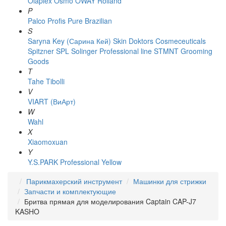
Olaplex
Osmo
OWAY Rolland
P
Palco
Profis
Pure Brazilian
S
Saryna Key (Сарина Кей)
Skin Doktors Cosmeceuticals
Spitzner
SPL Solinger Professional line
STMNT Grooming
Goods
T
Tahe
Tibolli
V
VIART (ВиАрт)
W
Wahl
X
Xiaomoxuan
Y
Y.S.PARK Professional
Yellow
Парикмахерский инструмент
Машинки для стрижки
Запчасти и комплектующие
Бритва прямая для моделирования Captain CAP-J7
KASHO