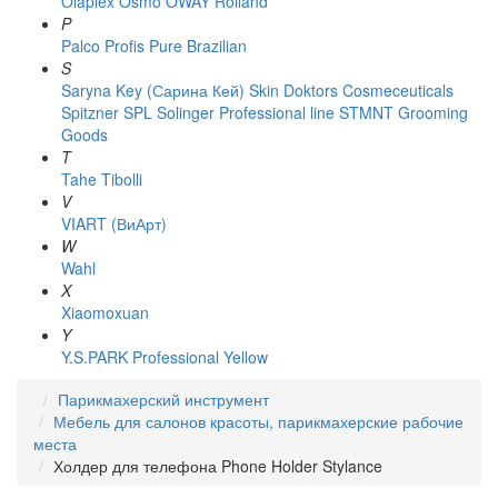
Olaplex
Osmo
OWAY Rolland
P
Palco
Profis
Pure Brazilian
S
Saryna Key (Сарина Кей)
Skin Doktors Cosmeceuticals
Spitzner
SPL Solinger Professional line
STMNT Grooming
Goods
T
Tahe
Tibolli
V
VIART (ВиАрт)
W
Wahl
X
Xiaomoxuan
Y
Y.S.PARK Professional
Yellow
Парикмахерский инструмент
Мебель для салонов красоты, парикмахерские рабочие
места
Холдер для телефона Phone Holder Stylance