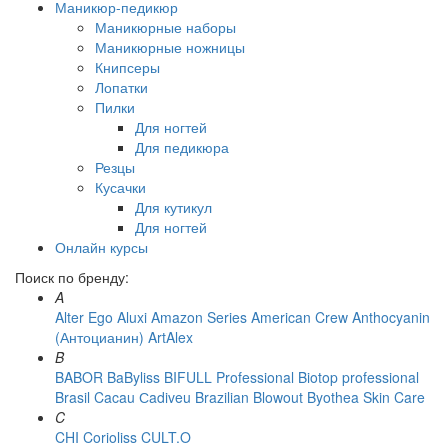
Маникюр-педикюр
Маникюрные наборы
Маникюрные ножницы
Книпсеры
Лопатки
Пилки
Для ногтей
Для педикюра
Резцы
Кусачки
Для кутикул
Для ногтей
Онлайн курсы
Поиск по бренду:
A
Alter Ego
Aluxi
Amazon Series
American Crew
Anthocyanin
(Антоцианин)
ArtAlex
B
BABOR
BaByliss
BIFULL Professional
Biotop professional
Brasil Cacau Сadiveu
Brazilian Blowout
Byothea Skin Care
C
CHI
Corioliss
CULT.O