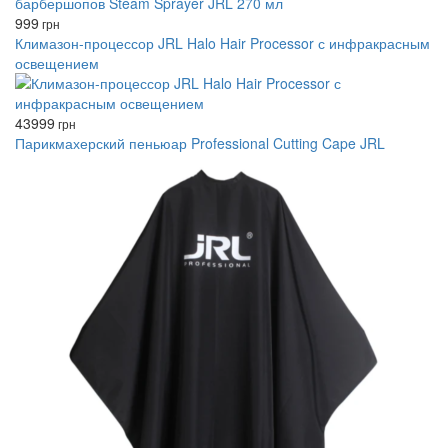
999
грн
Климазон-процессор JRL Halo Hair Processor с инфракрасным
освещением
43999
грн
Парикмахерский пеньюар Professional Cutting Cape JRL