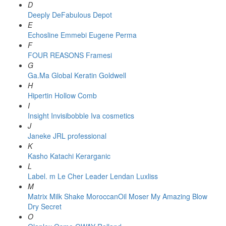
D
Deeply
DeFabulous
Depot
E
Echosline
Emmebi
Eugene Perma
F
FOUR REASONS
Framesi
G
Ga.Ma
Global Keratin
Goldwell
H
Hipertin
Hollow Comb
I
Insight
Invisibobble
Iva cosmetics
J
Janeke
JRL professional
K
Kasho
Katachi
Kerarganic
L
Label. m
Le Cher
Leader
Lendan
Luxliss
M
Matrix
Milk Shake
MoroccanOil
Moser
My Amazing Blow
Dry Secret
O