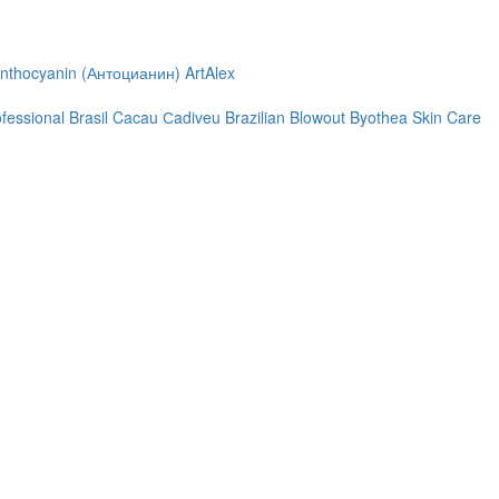
nthocyanin (Антоцианин)
ArtAlex
ofessional
Brasil Cacau Сadiveu
Brazilian Blowout
Byothea Skin Care