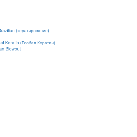
azilian (кератирование)
l Keratin (Глобал Кератин)
an Blowout