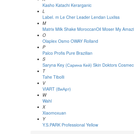
Kasho
Katachi
Kerarganic
L
Label. m
Le Cher
Leader
Lendan
Luxliss
M
Matrix
Milk Shake
MoroccanOil
Moser
My Amazi
O
Olaplex
Osmo
OWAY Rolland
P
Palco
Profis
Pure Brazilian
S
Saryna Key (Сарина Кей)
Skin Doktors Cosmece
T
Tahe
Tibolli
V
VIART (ВиАрт)
W
Wahl
X
Xiaomoxuan
Y
Y.S.PARK Professional
Yellow