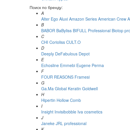
Поиск по бренду:
A
Alter Ego
Aluxi
Amazon Series
American Crew
A
B
BABOR
BaByliss
BIFULL Professional
Biotop pr
C
CHI
Corioliss
CULT.O
D
Deeply
DeFabulous
Depot
E
Echosline
Emmebi
Eugene Perma
F
FOUR REASONS
Framesi
G
Ga.Ma
Global Keratin
Goldwell
H
Hipertin
Hollow Comb
I
Insight
Invisibobble
Iva cosmetics
J
Janeke
JRL professional
K