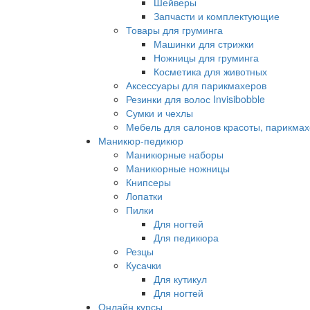
Шейверы
Запчасти и комплектующие
Товары для груминга
Машинки для стрижки
Ножницы для груминга
Косметика для животных
Аксессуары для парикмахеров
Резинки для волос Invisibobble
Сумки и чехлы
Мебель для салонов красоты, парикмах
Маникюр-педикюр
Маникюрные наборы
Маникюрные ножницы
Книпсеры
Лопатки
Пилки
Для ногтей
Для педикюра
Резцы
Кусачки
Для кутикул
Для ногтей
Онлайн курсы