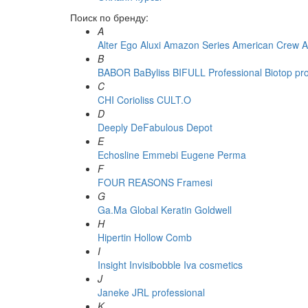
Поиск по бренду:
A
Alter Ego
Aluxi
Amazon Series
American Crew
A
B
BABOR
BaByliss
BIFULL Professional
Biotop pr
C
CHI
Corioliss
CULT.O
D
Deeply
DeFabulous
Depot
E
Echosline
Emmebi
Eugene Perma
F
FOUR REASONS
Framesi
G
Ga.Ma
Global Keratin
Goldwell
H
Hipertin
Hollow Comb
I
Insight
Invisibobble
Iva cosmetics
J
Janeke
JRL professional
K