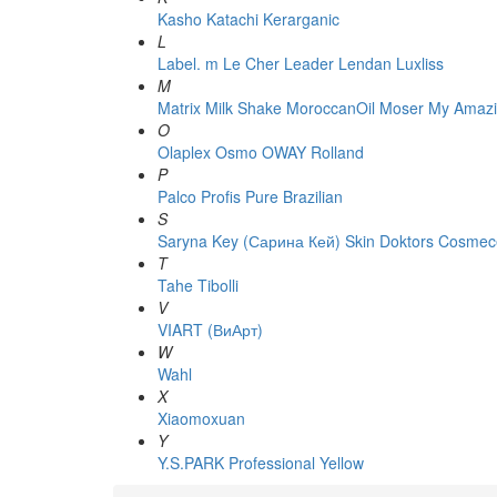
Kasho
Katachi
Kerarganic
L
Label. m
Le Cher
Leader
Lendan
Luxliss
M
Matrix
Milk Shake
MoroccanOil
Moser
My Amazi
O
Olaplex
Osmo
OWAY Rolland
P
Palco
Profis
Pure Brazilian
S
Saryna Key (Сарина Кей)
Skin Doktors Cosmece
T
Tahe
Tibolli
V
VIART (ВиАрт)
W
Wahl
X
Xiaomoxuan
Y
Y.S.PARK Professional
Yellow