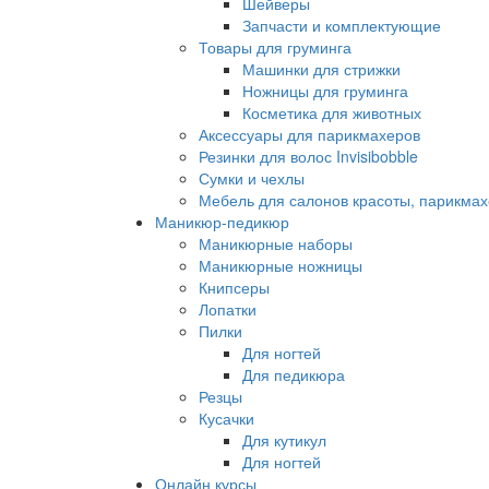
Шейверы
Запчасти и комплектующие
Товары для груминга
Машинки для стрижки
Ножницы для груминга
Косметика для животных
Аксессуары для парикмахеров
Резинки для волос Invisibobble
Сумки и чехлы
Мебель для салонов красоты, парикмах
Маникюр-педикюр
Маникюрные наборы
Маникюрные ножницы
Книпсеры
Лопатки
Пилки
Для ногтей
Для педикюра
Резцы
Кусачки
Для кутикул
Для ногтей
Онлайн курсы