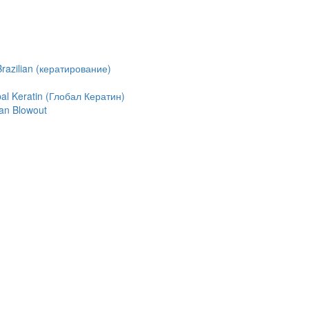
azilian (кератирование)
l Keratin (Глобал Кератин)
an Blowout