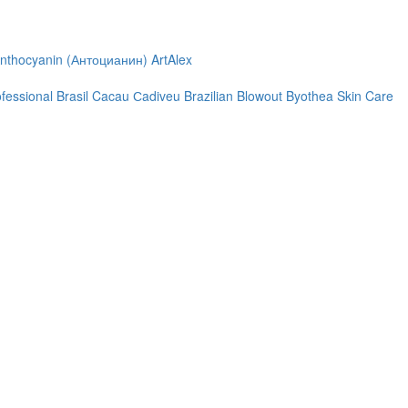
nthocyanin (Антоцианин)
ArtAlex
ofessional
Brasil Cacau Сadiveu
Brazilian Blowout
Byothea Skin Care