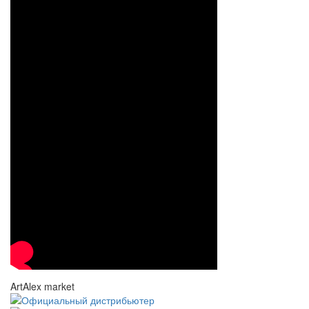
ArtAlex market