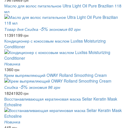
7961
8469
грн
Масло для волос питательное Ultra Light Oil Pure Brazilian 118
мл
-5%
Товар дня
Скидка
экономия 60 грн
1139
1199
грн
Кондиционер с кокосовым маслом Luxliss Moisturizing
Conditioner
Новинка
1360
грн
Крем выпрямляющий OWAY Rolland Smoothing Cream
-5%
Скидка
экономия 96 грн
1824
1920
грн
Восстанавливающая кератиновая маска Seliar Keratin Mask
Echosline
Новинка
445
грн