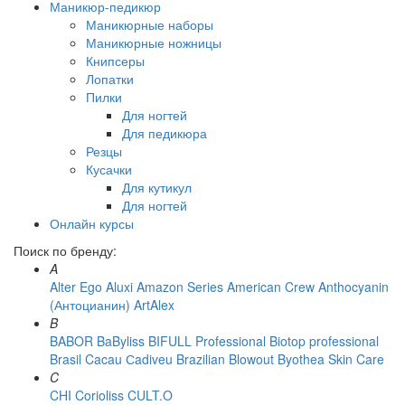
Маникюр-педикюр
Маникюрные наборы
Маникюрные ножницы
Книпсеры
Лопатки
Пилки
Для ногтей
Для педикюра
Резцы
Кусачки
Для кутикул
Для ногтей
Онлайн курсы
Поиск по бренду:
A
Alter Ego
Aluxi
Amazon Series
American Crew
Anthocyanin
(Антоцианин)
ArtAlex
B
BABOR
BaByliss
BIFULL Professional
Biotop professional
Brasil Cacau Сadiveu
Brazilian Blowout
Byothea Skin Care
C
CHI
Corioliss
CULT.O