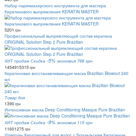
Набор парикмахерского инструмента для мастера
Кератинового выпрямления KERATIN MASTER
5201
грн
Профессиональный выпрямляющий состав кератина
ORIGINAL Solution Step 2 Pure Brazilian
-5%
ХИТ продаж
Скидка
экономия 766 грн
14549
15315
грн
Кератиновая восстанавливающая маска Brazilian Blowout 240
мл
Товар дня
1390
грн
Интенсивная маска Deep Conditioning Masque Pure Brazilian
-9%
ХИТ продаж
Скидка
экономия 115 грн
1160
1275
грн
Шампунь Кератиновый для волос с Бразильским Кератином,