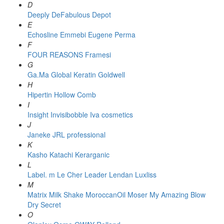
D
Deeply
DeFabulous
Depot
E
Echosline
Emmebi
Eugene Perma
F
FOUR REASONS
Framesi
G
Ga.Ma
Global Keratin
Goldwell
H
Hipertin
Hollow Comb
I
Insight
Invisibobble
Iva cosmetics
J
Janeke
JRL professional
K
Kasho
Katachi
Kerarganic
L
Label. m
Le Cher
Leader
Lendan
Luxliss
M
Matrix
Milk Shake
MoroccanOil
Moser
My Amazing Blow
Dry Secret
O