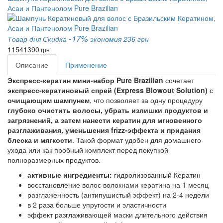
Асаи и Пантенолом Pure Brazilian
-17%
Товар дня
Скидка
экономия 236 грн
1154
1390
грн
Описание
Применение
Экспресс-кератин мини-набор Pure Brazilian
сочетает
экспресс-кератиновый спрей (Express Blowout Solution)
с
очищающим шампунем
, что позволяет за одну процедуру
глубоко очистить волосы, убрать излишки продуктов и
загрязнений, а затем нанести кератин для мгновенного
разглаживания, уменьшения frizz-эффекта и придания
блеска и мягкости
. Такой формат удобен для домашнего
ухода или как пробный комплект перед покупкой
полноразмерных продуктов.
активные ингредиенты:
гидролизованный Кератин
восстановление волос волокнами кератина на 1 месяц
разглаженность (антипушистый эффект) на 2-4 недели
в 2 раза больше упругости и эластичности
эффект разглаживающей маски длительного действия