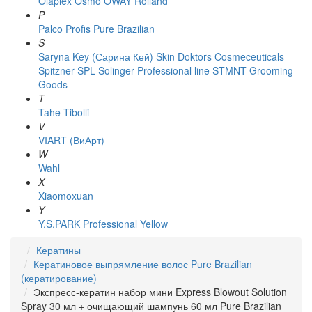
Olaplex
Osmo
OWAY Rolland
P
Palco
Profis
Pure Brazilian
S
Saryna Key (Сарина Кей)
Skin Doktors Cosmeceuticals
Spitzner
SPL Solinger Professional line
STMNT Grooming
Goods
T
Tahe
Tibolli
V
VIART (ВиАрт)
W
Wahl
X
Xiaomoxuan
Y
Y.S.PARK Professional
Yellow
Кератины
Кератиновое выпрямление волос Pure Brazilian
(кератирование)
Экспресс-кератин набор мини Express Blowout Solution
Spray 30 мл + очищающий шампунь 60 мл Pure Brazilian