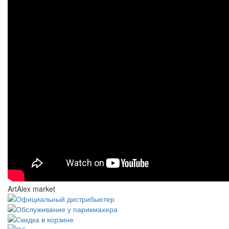
ArtAlex market