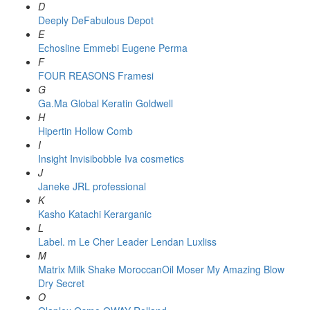
D
Deeply
DeFabulous
Depot
E
Echosline
Emmebi
Eugene Perma
F
FOUR REASONS
Framesi
G
Ga.Ma
Global Keratin
Goldwell
H
Hipertin
Hollow Comb
I
Insight
Invisibobble
Iva cosmetics
J
Janeke
JRL professional
K
Kasho
Katachi
Kerarganic
L
Label. m
Le Cher
Leader
Lendan
Luxliss
M
Matrix
Milk Shake
MoroccanOil
Moser
My Amazing Blow
Dry Secret
O