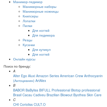
Маникюр-педикюр
Маникюрные наборы
Маникюрные ножницы
Книпсеры
Лопатки
Пилки
Для ногтей
Для педикюра
Резцы
Кусачки
Для кутикул
Для ногтей
Онлайн курсы
Поиск по бренду:
A
Alter Ego
Aluxi
Amazon Series
American Crew
Anthocyanin
(Антоцианин)
ArtAlex
B
BABOR
BaByliss
BIFULL Professional
Biotop professional
Brasil Cacau Сadiveu
Brazilian Blowout
Byothea Skin Care
C
CHI
Corioliss
CULT.O