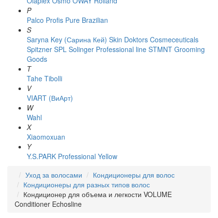
Olaplex
Osmo
OWAY Rolland
P
Palco
Profis
Pure Brazilian
S
Saryna Key (Сарина Кей)
Skin Doktors Cosmeceuticals
Spitzner
SPL Solinger Professional line
STMNT Grooming
Goods
T
Tahe
Tibolli
V
VIART (ВиАрт)
W
Wahl
X
Xiaomoxuan
Y
Y.S.PARK Professional
Yellow
Уход за волосами
Кондиционеры для волос
Кондиционеры для разных типов волос
Кондиционер для объема и легкости VOLUME
Conditioner Echosline