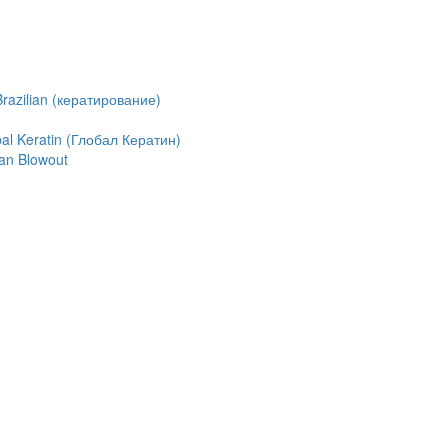
azilian (кератирование)
l Keratin (Глобал Кератин)
an Blowout