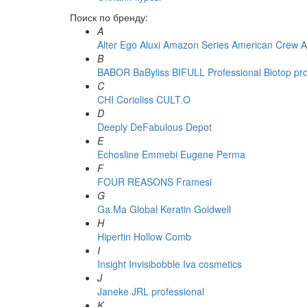
Поиск по бренду:
A
Alter Ego
Aluxi
Amazon Series
American Crew
A
B
BABOR
BaByliss
BIFULL Professional
Biotop pr
C
CHI
Corioliss
CULT.O
D
Deeply
DeFabulous
Depot
E
Echosline
Emmebi
Eugene Perma
F
FOUR REASONS
Framesi
G
Ga.Ma
Global Keratin
Goldwell
H
Hipertin
Hollow Comb
I
Insight
Invisibobble
Iva cosmetics
J
Janeke
JRL professional
K