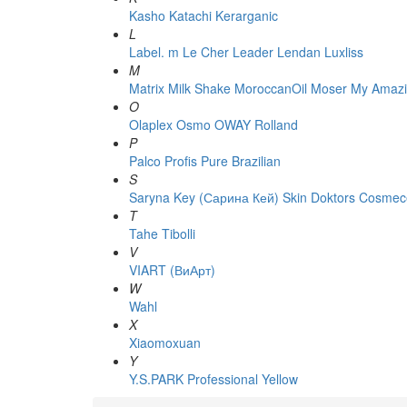
Kasho
Katachi
Kerarganic
L
Label. m
Le Cher
Leader
Lendan
Luxliss
M
Matrix
Milk Shake
MoroccanOil
Moser
My Amazi
O
Olaplex
Osmo
OWAY Rolland
P
Palco
Profis
Pure Brazilian
S
Saryna Key (Сарина Кей)
Skin Doktors Cosmece
T
Tahe
Tibolli
V
VIART (ВиАрт)
W
Wahl
X
Xiaomoxuan
Y
Y.S.PARK Professional
Yellow