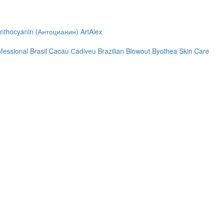
nthocyanin (Антоцианин)
ArtAlex
ofessional
Brasil Cacau Сadiveu
Brazilian Blowout
Byothea Skin Care