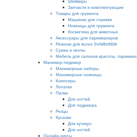
Шейверы
Запчасти и комплектующие
Товары для груминга
Машинки для стрижки
Ножницы для груминга
Косметика для животных
Аксессуары для парикмахеров
Резинки для волос Invisibobble
Сумки и чехлы
Мебель для салонов красоты, парикмах
Маникюр-педикюр
Маникюрные наборы
Маникюрные ножницы
Книпсеры
Лопатки
Пилки
Для ногтей
Для педикюра
Резцы
Кусачки
Для кутикул
Для ногтей
Онлайн курсы