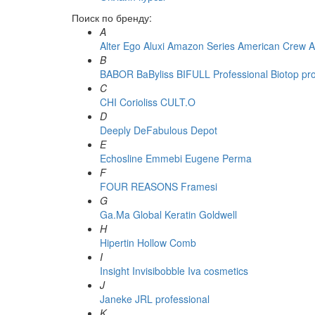
Поиск по бренду:
A
Alter Ego
Aluxi
Amazon Series
American Crew
A
B
BABOR
BaByliss
BIFULL Professional
Biotop pr
C
CHI
Corioliss
CULT.O
D
Deeply
DeFabulous
Depot
E
Echosline
Emmebi
Eugene Perma
F
FOUR REASONS
Framesi
G
Ga.Ma
Global Keratin
Goldwell
H
Hipertin
Hollow Comb
I
Insight
Invisibobble
Iva cosmetics
J
Janeke
JRL professional
K