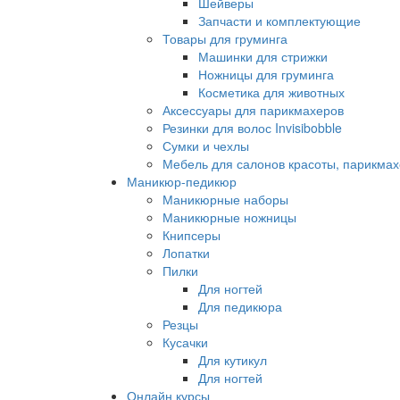
Шейверы
Запчасти и комплектующие
Товары для груминга
Машинки для стрижки
Ножницы для груминга
Косметика для животных
Аксессуары для парикмахеров
Резинки для волос Invisibobble
Сумки и чехлы
Мебель для салонов красоты, парикмах
Маникюр-педикюр
Маникюрные наборы
Маникюрные ножницы
Книпсеры
Лопатки
Пилки
Для ногтей
Для педикюра
Резцы
Кусачки
Для кутикул
Для ногтей
Онлайн курсы