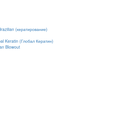
azilian (кератирование)
l Keratin (Глобал Кератин)
an Blowout