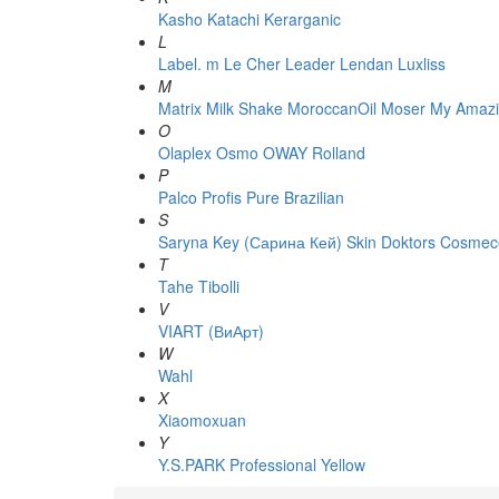
Kasho
Katachi
Kerarganic
L
Label. m
Le Cher
Leader
Lendan
Luxliss
M
Matrix
Milk Shake
MoroccanOil
Moser
My Amazi
O
Olaplex
Osmo
OWAY Rolland
P
Palco
Profis
Pure Brazilian
S
Saryna Key (Сарина Кей)
Skin Doktors Cosmece
T
Tahe
Tibolli
V
VIART (ВиАрт)
W
Wahl
X
Xiaomoxuan
Y
Y.S.PARK Professional
Yellow