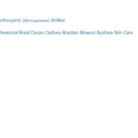
nthocyanin (Антоцианин)
ArtAlex
ofessional
Brasil Cacau Сadiveu
Brazilian Blowout
Byothea Skin Care