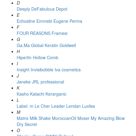
D
Deeply
DeFabulous
Depot
E
Echosline
Emmebi
Eugene Perma
F
FOUR REASONS
Framesi
G
Ga.Ma
Global Keratin
Goldwell
H
Hipertin
Hollow Comb
I
Insight
Invisibobble
Iva cosmetics
J
Janeke
JRL professional
K
Kasho
Katachi
Kerarganic
L
Label. m
Le Cher
Leader
Lendan
Luxliss
M
Matrix
Milk Shake
MoroccanOil
Moser
My Amazing Blow
Dry Secret
O