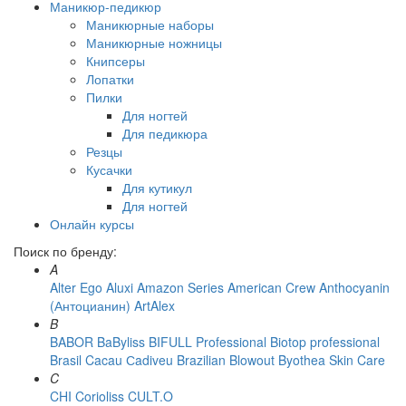
Маникюр-педикюр
Маникюрные наборы
Маникюрные ножницы
Книпсеры
Лопатки
Пилки
Для ногтей
Для педикюра
Резцы
Кусачки
Для кутикул
Для ногтей
Онлайн курсы
Поиск по бренду:
A
Alter Ego
Aluxi
Amazon Series
American Crew
Anthocyanin
(Антоцианин)
ArtAlex
B
BABOR
BaByliss
BIFULL Professional
Biotop professional
Brasil Cacau Сadiveu
Brazilian Blowout
Byothea Skin Care
C
CHI
Corioliss
CULT.O