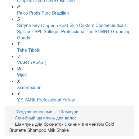
Olaplex
Osmo
OWAY Rolland
P
Palco
Profis
Pure Brazilian
S
Saryna Key (Сарина Кей)
Skin Doktors Cosmeceuticals
Spitzner
SPL Solinger Professional line
STMNT Grooming
Goods
T
Tahe
Tibolli
V
VIART (ВиАрт)
W
Wahl
X
Xiaomoxuan
Y
Y.S.PARK Professional
Yellow
Уход за волосами
Шампуни
Лечебный шампунь для волос
Шампунь для брюнеток с синим пигментом Cold
Brunette Shampoo Milk Shake