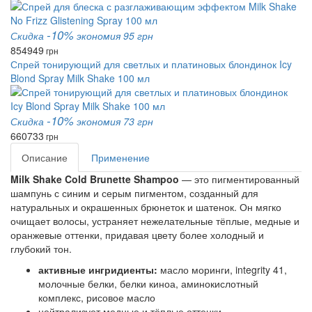
-10%
Скидка
экономия 95 грн
854
949
грн
Спрей тонирующий для светлых и платиновых блондинок Icy
Blond Spray Milk Shake 100 мл
-10%
Скидка
экономия 73 грн
660
733
грн
Описание
Применение
Milk Shake Cold Brunette Shampoo
— это пигментированный
шампунь с синим и серым пигментом, созданный для
натуральных и окрашенных брюнеток и шатенок. Он мягко
очищает волосы, устраняет нежелательные тёплые, медные и
оранжевые оттенки, придавая цвету более холодный и
глубокий тон.
активные ингридиенты:
масло моринги, integrity 41,
молочные белки, белки киноа, аминокислотный
комплекс, рисовое масло
нейтрализует медные и тёплые оттенки