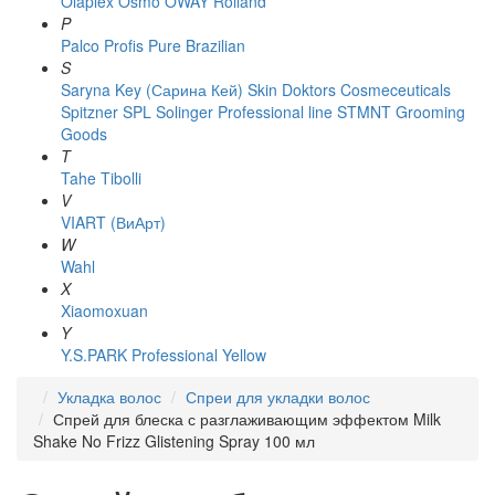
Olaplex
Osmo
OWAY Rolland
P
Palco
Profis
Pure Brazilian
S
Saryna Key (Сарина Кей)
Skin Doktors Cosmeceuticals
Spitzner
SPL Solinger Professional line
STMNT Grooming
Goods
T
Tahe
Tibolli
V
VIART (ВиАрт)
W
Wahl
X
Xiaomoxuan
Y
Y.S.PARK Professional
Yellow
Укладка волос
Спреи для укладки волос
Спрей для блеска с разглаживающим эффектом Milk
Shake No Frizz Glistening Spray 100 мл