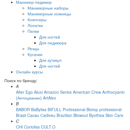
Маникюр-педикюр
Маникюрные наборы
Маникюрные ножницы
Книпсеры
Лопатки
Пилки
Для ногтей
Для педикюра
Резцы
Кусачки
Для кутикул
Для ногтей
Онлайн курсы
Поиск по бренду:
A
Alter Ego
Aluxi
Amazon Series
American Crew
Anthocyanin
(Антоцианин)
ArtAlex
B
BABOR
BaByliss
BIFULL Professional
Biotop professional
Brasil Cacau Сadiveu
Brazilian Blowout
Byothea Skin Care
C
CHI
Corioliss
CULT.O