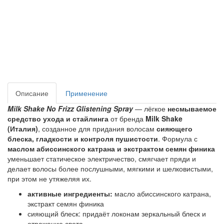
Описание
Применение
Milk Shake No Frizz Glistening Spray
— лёгкое
несмываемое
средство ухода и стайлинга
от бренда
Milk Shake
(Италия)
, созданное для придания волосам
сияющего
блеска, гладкости и контроля пушистости
. Формула с
маслом абиссинского катрана и экстрактом семян финика
уменьшает статическое электричество, смягчает пряди и
делает волосы более
послушными, мягкими и шелковистыми
,
при этом не утяжеляя их.
активные ингредиенты:
масло абиссинского катрана,
экстракт семян финика
сияющий блеск: придаёт локонам зеркальный блеск и
отражение света