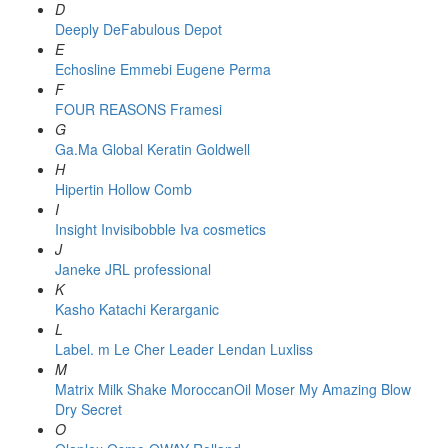
D
Deeply
DeFabulous
Depot
E
Echosline
Emmebi
Eugene Perma
F
FOUR REASONS
Framesi
G
Ga.Ma
Global Keratin
Goldwell
H
Hipertin
Hollow Comb
I
Insight
Invisibobble
Iva cosmetics
J
Janeke
JRL professional
K
Kasho
Katachi
Kerarganic
L
Label. m
Le Cher
Leader
Lendan
Luxliss
M
Matrix
Milk Shake
MoroccanOil
Moser
My Amazing Blow
Dry Secret
O