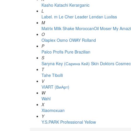
Kasho
Katachi
Kerarganic
L
Label. m
Le Cher
Leader
Lendan
Luxliss
M
Matrix
Milk Shake
MoroccanOil
Moser
My Amazi
O
Olaplex
Osmo
OWAY Rolland
P
Palco
Profis
Pure Brazilian
S
Saryna Key (Сарина Кей)
Skin Doktors Cosmece
T
Tahe
Tibolli
V
VIART (ВиАрт)
W
Wahl
X
Xiaomoxuan
Y
Y.S.PARK Professional
Yellow