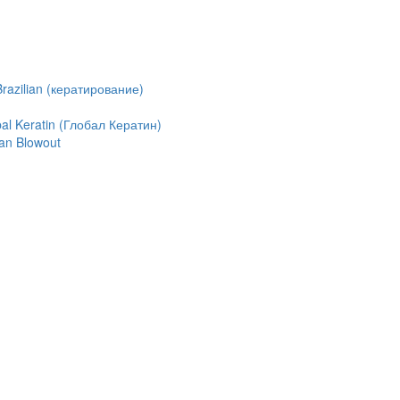
azilian (кератирование)
l Keratin (Глобал Кератин)
an Blowout