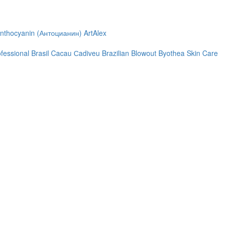
nthocyanin (Антоцианин)
ArtAlex
ofessional
Brasil Cacau Сadiveu
Brazilian Blowout
Byothea Skin Care