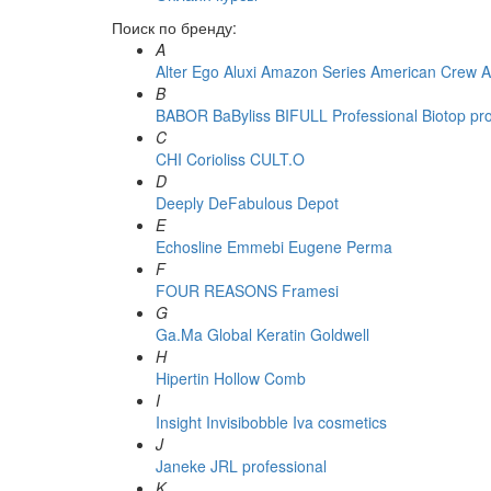
Поиск по бренду:
A
Alter Ego
Aluxi
Amazon Series
American Crew
A
B
BABOR
BaByliss
BIFULL Professional
Biotop pr
C
CHI
Corioliss
CULT.O
D
Deeply
DeFabulous
Depot
E
Echosline
Emmebi
Eugene Perma
F
FOUR REASONS
Framesi
G
Ga.Ma
Global Keratin
Goldwell
H
Hipertin
Hollow Comb
I
Insight
Invisibobble
Iva cosmetics
J
Janeke
JRL professional
K