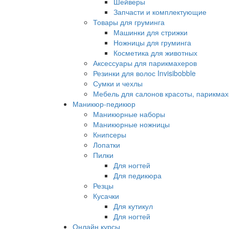
Шейверы
Запчасти и комплектующие
Товары для груминга
Машинки для стрижки
Ножницы для груминга
Косметика для животных
Аксессуары для парикмахеров
Резинки для волос Invisibobble
Сумки и чехлы
Мебель для салонов красоты, парикмах
Маникюр-педикюр
Маникюрные наборы
Маникюрные ножницы
Книпсеры
Лопатки
Пилки
Для ногтей
Для педикюра
Резцы
Кусачки
Для кутикул
Для ногтей
Онлайн курсы