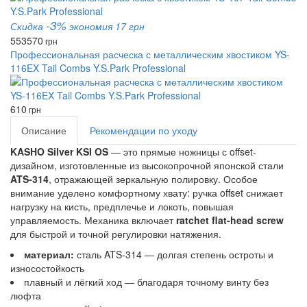
-3%
Скидка
экономия 17 грн
553
570
грн
Профессиональная расческа с металлическим хвостиком YS-
116EX Tail Combs Y.S.Park Professional
610
грн
Описание
Рекомендации по уходу
KASHO Silver KSI OS
— это прямые ножницы с offset-
дизайном, изготовленные из высокопрочной японской стали
ATS‑314
, отражающей зеркальную полировку. Особое
внимание уделено комфортному хвату: ручка offset снижает
нагрузку на кисть, предплечье и локоть, повышая
управляемость. Механика включает
ratchet flat-head screw
для быстрой и точной регулировки натяжения.
материал:
сталь ATS‑314 — долгая степень остроты и
износостойкость
плавный и лёгкий ход — благодаря точному винту без
люфта