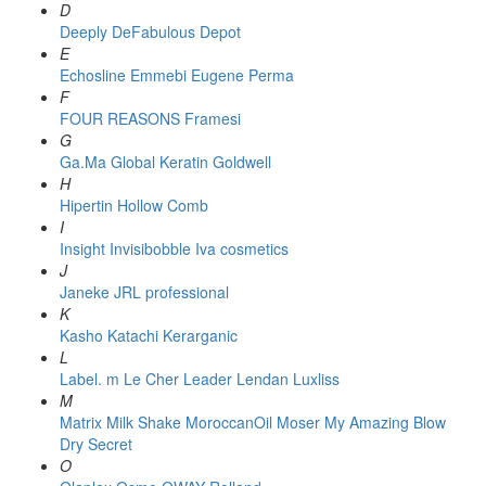
D
Deeply
DeFabulous
Depot
E
Echosline
Emmebi
Eugene Perma
F
FOUR REASONS
Framesi
G
Ga.Ma
Global Keratin
Goldwell
H
Hipertin
Hollow Comb
I
Insight
Invisibobble
Iva cosmetics
J
Janeke
JRL professional
K
Kasho
Katachi
Kerarganic
L
Label. m
Le Cher
Leader
Lendan
Luxliss
M
Matrix
Milk Shake
MoroccanOil
Moser
My Amazing Blow
Dry Secret
O