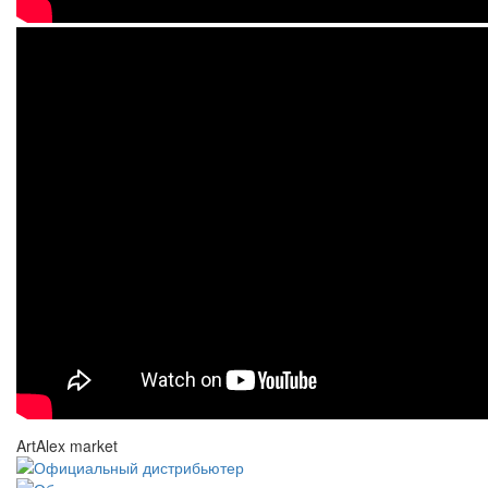
ArtAlex market