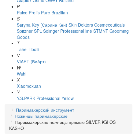
Olaplex
Osmo
OWAY Rolland
P
Palco
Profis
Pure Brazilian
S
Saryna Key (Сарина Кей)
Skin Doktors Cosmeceuticals
Spitzner
SPL Solinger Professional line
STMNT Grooming
Goods
T
Tahe
Tibolli
V
VIART (ВиАрт)
W
Wahl
X
Xiaomoxuan
Y
Y.S.PARK Professional
Yellow
Парикмахерский инструмент
Ножницы парикмахерские
Парикмахерские ножницы прямые SILVER KSI OS
KASHO