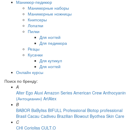
Маникюр-педикюр
Маникюрные наборы
Маникюрные ножницы
Книпсеры
Лопатки
Пилки
Для ногтей
Для педикюра
Резцы
Кусачки
Для кутикул
Для ногтей
Онлайн курсы
Поиск по бренду:
A
Alter Ego
Aluxi
Amazon Series
American Crew
Anthocyanin
(Антоцианин)
ArtAlex
B
BABOR
BaByliss
BIFULL Professional
Biotop professional
Brasil Cacau Сadiveu
Brazilian Blowout
Byothea Skin Care
C
CHI
Corioliss
CULT.O