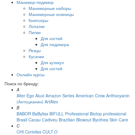
Маникюр-педикюр
Маникюрные наборы
Маникюрные ножницы
Книпсеры
Лопатки
Пилки
Для ногтей
Для педикюра
Резцы
Кусачки
Для кутикул
Для ногтей
Онлайн курсы
Поиск по бренду:
A
Alter Ego
Aluxi
Amazon Series
American Crew
Anthocyanin
(Антоцианин)
ArtAlex
B
BABOR
BaByliss
BIFULL Professional
Biotop professional
Brasil Cacau Сadiveu
Brazilian Blowout
Byothea Skin Care
C
CHI
Corioliss
CULT.O