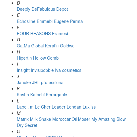
D
Deeply
DeFabulous
Depot
E
Echosline
Emmebi
Eugene Perma
F
FOUR REASONS
Framesi
G
Ga.Ma
Global Keratin
Goldwell
H
Hipertin
Hollow Comb
I
Insight
Invisibobble
Iva cosmetics
J
Janeke
JRL professional
K
Kasho
Katachi
Kerarganic
L
Label. m
Le Cher
Leader
Lendan
Luxliss
M
Matrix
Milk Shake
MoroccanOil
Moser
My Amazing Blow
Dry Secret
O