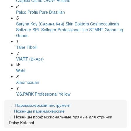
Olaplex
Osmo
OWAY Rolland
P
Palco
Profis
Pure Brazilian
S
Saryna Key (Сарина Кей)
Skin Doktors Cosmeceuticals
Spitzner
SPL Solinger Professional line
STMNT Grooming
Goods
T
Tahe
Tibolli
V
VIART (ВиАрт)
W
Wahl
X
Xiaomoxuan
Y
Y.S.PARK Professional
Yellow
Парикмахерский инструмент
Ножницы парикмахерские
Ножницы профессиональные прямые для стрижки
Daisy Katachi