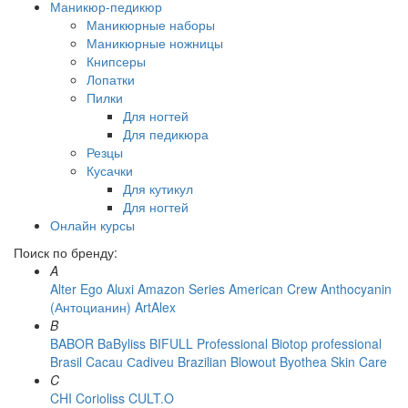
Маникюр-педикюр
Маникюрные наборы
Маникюрные ножницы
Книпсеры
Лопатки
Пилки
Для ногтей
Для педикюра
Резцы
Кусачки
Для кутикул
Для ногтей
Онлайн курсы
Поиск по бренду:
A
Alter Ego
Aluxi
Amazon Series
American Crew
Anthocyanin
(Антоцианин)
ArtAlex
B
BABOR
BaByliss
BIFULL Professional
Biotop professional
Brasil Cacau Сadiveu
Brazilian Blowout
Byothea Skin Care
C
CHI
Corioliss
CULT.O