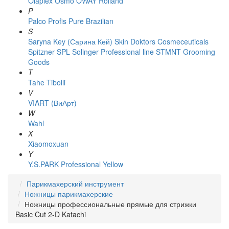
Olaplex
Osmo
OWAY Rolland
P
Palco
Profis
Pure Brazilian
S
Saryna Key (Сарина Кей)
Skin Doktors Cosmeceuticals
Spitzner
SPL Solinger Professional line
STMNT Grooming
Goods
T
Tahe
Tibolli
V
VIART (ВиАрт)
W
Wahl
X
Xiaomoxuan
Y
Y.S.PARK Professional
Yellow
Парикмахерский инструмент
Ножницы парикмахерские
Ножницы профессиональные прямые для стрижки
Basic Cut 2-D Katachi