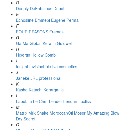
D
Deeply
DeFabulous
Depot
E
Echosline
Emmebi
Eugene Perma
F
FOUR REASONS
Framesi
G
Ga.Ma
Global Keratin
Goldwell
H
Hipertin
Hollow Comb
I
Insight
Invisibobble
Iva cosmetics
J
Janeke
JRL professional
K
Kasho
Katachi
Kerarganic
L
Label. m
Le Cher
Leader
Lendan
Luxliss
M
Matrix
Milk Shake
MoroccanOil
Moser
My Amazing Blow
Dry Secret
O