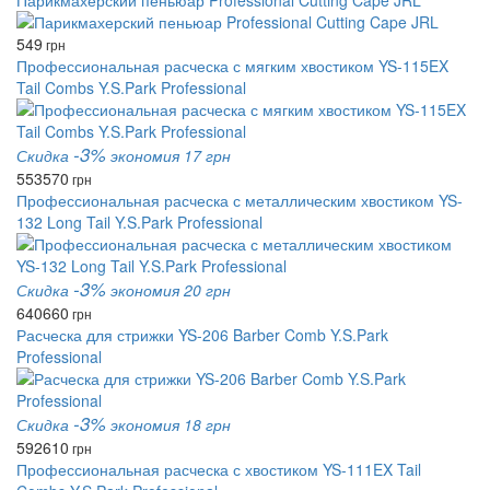
Парикмахерский пеньюар Professional Cutting Cape JRL
549
грн
Профессиональная расческа с мягким хвостиком YS-115EX
Tail Combs Y.S.Park Professional
-3%
Скидка
экономия 17 грн
553
570
грн
Профессиональная расческа с металлическим хвостиком YS-
132 Long Tail Y.S.Park Professional
-3%
Скидка
экономия 20 грн
640
660
грн
Расческа для стрижки YS-206 Barber Comb Y.S.Park
Professional
-3%
Скидка
экономия 18 грн
592
610
грн
Профессиональная расческа с хвостиком YS-111EX Tail