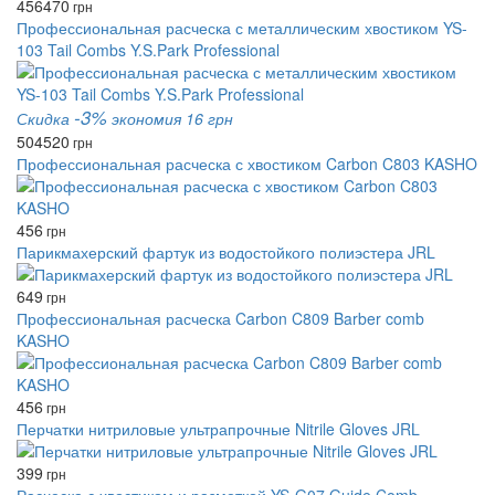
456
470
грн
Профессиональная расческа с металлическим хвостиком YS-
103 Tail Combs Y.S.Park Professional
-3%
Скидка
экономия 16 грн
504
520
грн
Профессиональная расческа с хвостиком Carbon C803 KASHO
456
грн
Парикмахерский фартук из водостойкого полиэстера JRL
649
грн
Профессиональная расческа Carbon C809 Barber comb
KASHO
456
грн
Перчатки нитриловые ультрапрочные Nitrile Gloves JRL
399
грн