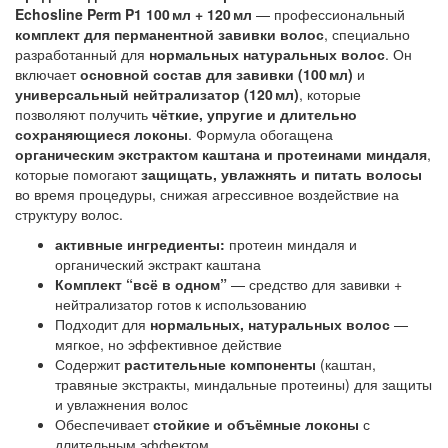
Echosline Perm P1 100 мл + 120 мл
— профессиональный
комплект для перманентной завивки волос
, специально
разработанный для
нормальных натуральных волос
. Он
включает
основной состав для завивки (100 мл)
и
универсальный нейтрализатор (120 мл)
, которые
позволяют получить
чёткие, упругие и длительно
сохраняющиеся локоны
. Формула обогащена
органическим экстрактом каштана и протеинами миндаля
,
которые помогают
защищать, увлажнять и питать волосы
во время процедуры, снижая агрессивное воздействие на
структуру волос.
активные ингредиенты:
протеин миндаля и
органический экстракт каштана
Комплект “всё в одном”
— средство для завивки +
нейтрализатор готов к использованию
Подходит для
нормальных, натуральных волос
—
мягкое, но эффективное действие
Содержит
растительные компоненты
(каштан,
травяные экстракты, миндальные протеины) для защиты
и увлажнения волос
Обеспечивает
стойкие и объёмные локоны
с
длительным эффектом