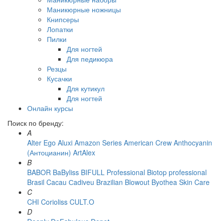
Маникюрные ножницы
Книпсеры
Лопатки
Пилки
Для ногтей
Для педикюра
Резцы
Кусачки
Для кутикул
Для ногтей
Онлайн курсы
Поиск по бренду:
A
Alter Ego
Aluxi
Amazon Series
American Crew
Anthocyanin
(Антоцианин)
ArtAlex
B
BABOR
BaByliss
BIFULL Professional
Biotop professional
Brasil Cacau Сadiveu
Brazilian Blowout
Byothea Skin Care
C
CHI
Corioliss
CULT.O
D