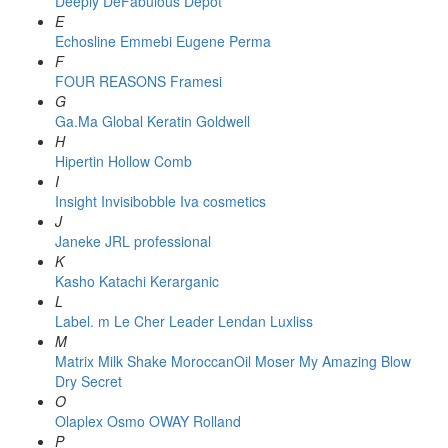
Deeply
DeFabulous
Depot
E
Echosline
Emmebi
Eugene Perma
F
FOUR REASONS
Framesi
G
Ga.Ma
Global Keratin
Goldwell
H
Hipertin
Hollow Comb
I
Insight
Invisibobble
Iva cosmetics
J
Janeke
JRL professional
K
Kasho
Katachi
Kerarganic
L
Label. m
Le Cher
Leader
Lendan
Luxliss
M
Matrix
Milk Shake
MoroccanOil
Moser
My Amazing Blow
Dry Secret
O
Olaplex
Osmo
OWAY Rolland
P