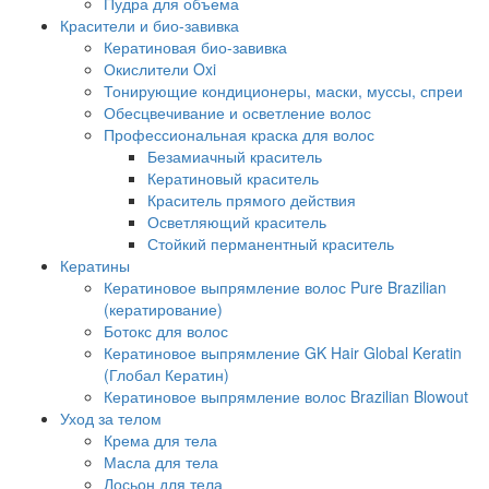
Пудра для объема
Красители и био-завивка
Кератиновая био-завивка
Окислители Oxi
Тонирующие кондиционеры, маски, муссы, спреи
Обесцвечивание и осветление волос
Профессиональная краска для волос
Безамиачный краситель
Кератиновый краситель
Краситель прямого действия
Осветляющий краситель
Стойкий перманентный краситель
Кератины
Кератиновое выпрямление волос Pure Brazilian
(кератирование)
Ботокс для волос
Кератиновое выпрямление GK Hair Global Keratin
(Глобал Кератин)
Кератиновое выпрямление волос Brazilian Blowout
Уход за телом
Крема для тела
Масла для тела
Лосьон для тела