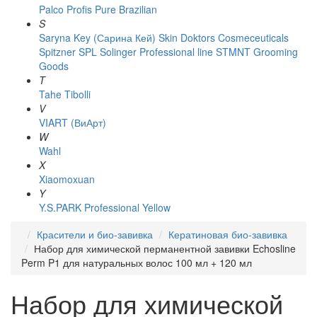
Palco
Profis
Pure Brazilian
S
Saryna Key (Сарина Кей)
Skin Doktors Cosmeceuticals
Spitzner
SPL Solinger Professional line
STMNT Grooming
Goods
T
Tahe
Tibolli
V
VIART (ВиАрт)
W
Wahl
X
Xiaomoxuan
Y
Y.S.PARK Professional
Yellow
Красители и био-завивка
Кератиновая био-завивка
Набор для химической перманентной завивки Echosline
Perm P1 для натуральных волос 100 мл + 120 мл
Набор для химической