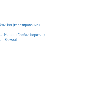
azilian (кератирование)
l Keratin (Глобал Кератин)
an Blowout