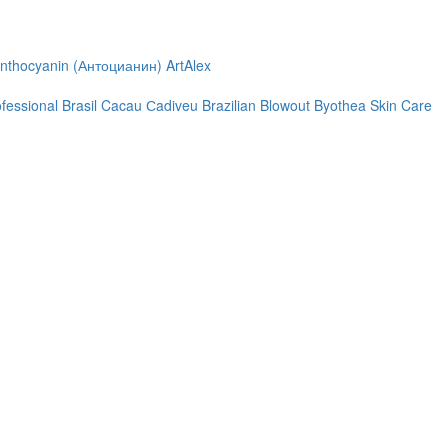
nthocyanin (Антоцианин)
ArtAlex
ofessional
Brasil Cacau Сadiveu
Brazilian Blowout
Byothea Skin Care