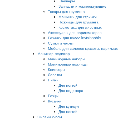
Шейверы
Запчасти и комплектующие
Товары для груминга
Машинки для стрижки
Ножницы для груминга
Косметика для животных
Аксессуары для парикмахеров
Резинки для волос Invisibobble
Сумки и чехлы
Мебель для салонов красоты, парикмах
Маникюр-педикюр
Маникюрные наборы
Маникюрные ножницы
Книпсеры
Лопатки
Пилки
Для ногтей
Для педикюра
Резцы
Кусачки
Для кутикул
Для ногтей
Онлайн курсы