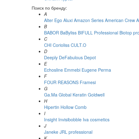
Поиск по бренду:
A
Alter Ego
Aluxi
Amazon Series
American Crew
A
B
BABOR
BaByliss
BIFULL Professional
Biotop pr
C
CHI
Corioliss
CULT.O
D
Deeply
DeFabulous
Depot
E
Echosline
Emmebi
Eugene Perma
F
FOUR REASONS
Framesi
G
Ga.Ma
Global Keratin
Goldwell
H
Hipertin
Hollow Comb
I
Insight
Invisibobble
Iva cosmetics
J
Janeke
JRL professional
K