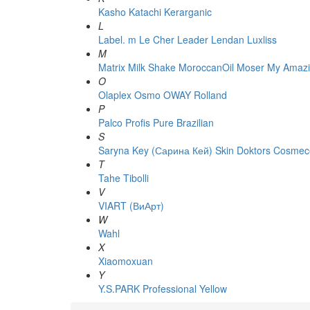
Kasho
Katachi
Kerarganic
L
Label. m
Le Cher
Leader
Lendan
Luxliss
M
Matrix
Milk Shake
MoroccanOil
Moser
My Amazi
O
Olaplex
Osmo
OWAY Rolland
P
Palco
Profis
Pure Brazilian
S
Saryna Key (Сарина Кей)
Skin Doktors Cosmece
T
Tahe
Tibolli
V
VIART (ВиАрт)
W
Wahl
X
Xiaomoxuan
Y
Y.S.PARK Professional
Yellow