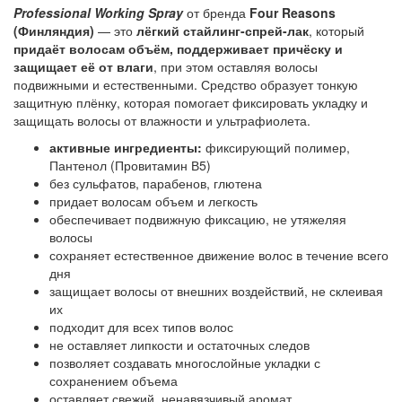
Professional Working Spray
от бренда
Four Reasons
(Финляндия)
— это
лёгкий стайлинг-спрей-лак
, который
придаёт волосам объём, поддерживает причёску и
защищает её от влаги
, при этом оставляя волосы
подвижными и естественными. Средство образует тонкую
защитную плёнку, которая помогает
фиксировать укладку и
защищать волосы от влажности и ультрафиолета
.
активные ингредиенты:
фиксирующий полимер,
Пантенол (Провитамин В5)
без сульфатов, парабенов, глютена
придает волосам объем и легкость
обеспечивает подвижную фиксацию, не утяжеляя
волосы
сохраняет естественное движение волос в течение всего
дня
защищает волосы от внешних воздействий, не склеивая
их
подходит для всех типов волос
не оставляет липкости и остаточных следов
позволяет создавать многослойные укладки с
сохранением объема
оставляет свежий, ненавязчивый аромат