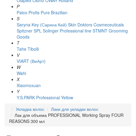
Olaplex
Osmo
OWAY Rolland
P
Palco
Profis
Pure Brazilian
S
Saryna Key (Сарина Кей)
Skin Doktors Cosmeceuticals
Spitzner
SPL Solinger Professional line
STMNT Grooming
Goods
T
Tahe
Tibolli
V
VIART (ВиАрт)
W
Wahl
X
Xiaomoxuan
Y
Y.S.PARK Professional
Yellow
Укладка волос
Лаки для укладки волос
Лак для объема PROFESSIONAL Working Spray FOUR
REASONS 300 мл