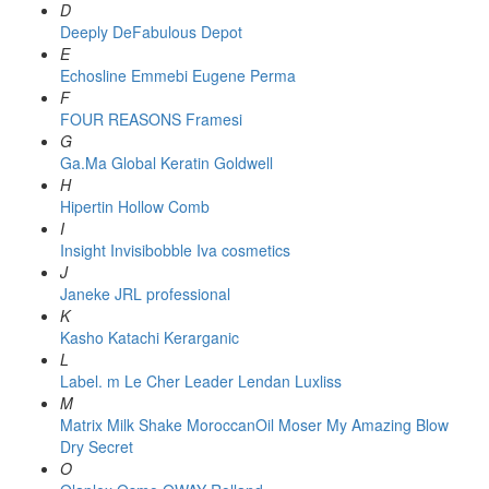
D
Deeply
DeFabulous
Depot
E
Echosline
Emmebi
Eugene Perma
F
FOUR REASONS
Framesi
G
Ga.Ma
Global Keratin
Goldwell
H
Hipertin
Hollow Comb
I
Insight
Invisibobble
Iva cosmetics
J
Janeke
JRL professional
K
Kasho
Katachi
Kerarganic
L
Label. m
Le Cher
Leader
Lendan
Luxliss
M
Matrix
Milk Shake
MoroccanOil
Moser
My Amazing Blow
Dry Secret
O