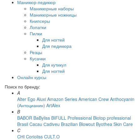
Маникюр-педикюр
Маникюрные наборы
Маникюрные ножницы
Книпсеры
Лопатки
Пилки
Для ногтей
Для педикюра
Резцы
Кусачки
Для кутикул
Для ногтей
Онлайн курсы
Поиск по бренду:
A
Alter Ego
Aluxi
Amazon Series
American Crew
Anthocyanin
(Антоцианин)
ArtAlex
B
BABOR
BaByliss
BIFULL Professional
Biotop professional
Brasil Cacau Сadiveu
Brazilian Blowout
Byothea Skin Care
C
CHI
Corioliss
CULT.O