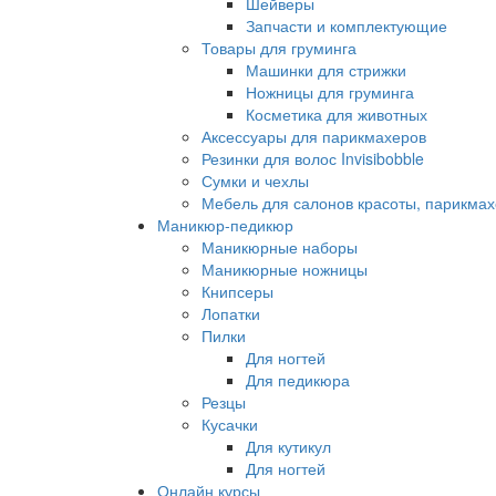
Шейверы
Запчасти и комплектующие
Товары для груминга
Машинки для стрижки
Ножницы для груминга
Косметика для животных
Аксессуары для парикмахеров
Резинки для волос Invisibobble
Сумки и чехлы
Мебель для салонов красоты, парикмах
Маникюр-педикюр
Маникюрные наборы
Маникюрные ножницы
Книпсеры
Лопатки
Пилки
Для ногтей
Для педикюра
Резцы
Кусачки
Для кутикул
Для ногтей
Онлайн курсы