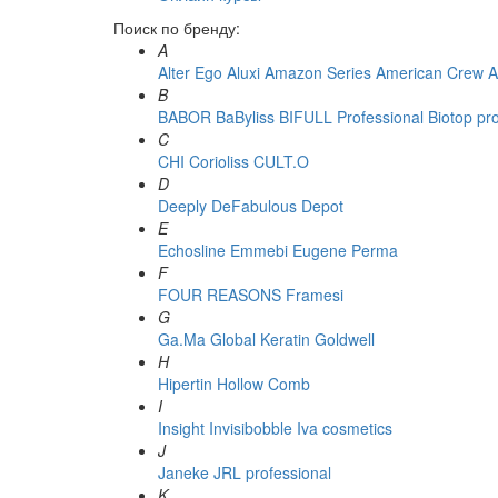
Поиск по бренду:
A
Alter Ego
Aluxi
Amazon Series
American Crew
A
B
BABOR
BaByliss
BIFULL Professional
Biotop pr
C
CHI
Corioliss
CULT.O
D
Deeply
DeFabulous
Depot
E
Echosline
Emmebi
Eugene Perma
F
FOUR REASONS
Framesi
G
Ga.Ma
Global Keratin
Goldwell
H
Hipertin
Hollow Comb
I
Insight
Invisibobble
Iva cosmetics
J
Janeke
JRL professional
K