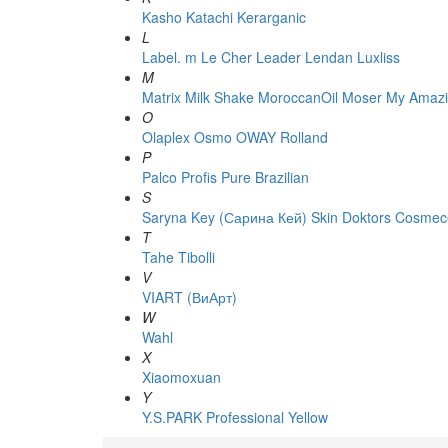
Kasho
Katachi
Kerarganic
L
Label. m
Le Cher
Leader
Lendan
Luxliss
M
Matrix
Milk Shake
MoroccanOil
Moser
My Amazi
O
Olaplex
Osmo
OWAY Rolland
P
Palco
Profis
Pure Brazilian
S
Saryna Key (Сарина Кей)
Skin Doktors Cosmece
T
Tahe
Tibolli
V
VIART (ВиАрт)
W
Wahl
X
Xiaomoxuan
Y
Y.S.PARK Professional
Yellow