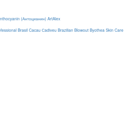
nthocyanin (Антоцианин)
ArtAlex
ofessional
Brasil Cacau Сadiveu
Brazilian Blowout
Byothea Skin Care