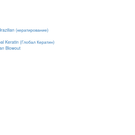
azilian (кератирование)
l Keratin (Глобал Кератин)
an Blowout