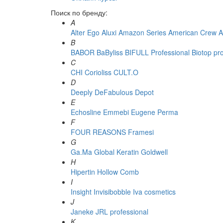
Поиск по бренду:
A
Alter Ego
Aluxi
Amazon Series
American Crew
A
B
BABOR
BaByliss
BIFULL Professional
Biotop pr
C
CHI
Corioliss
CULT.O
D
Deeply
DeFabulous
Depot
E
Echosline
Emmebi
Eugene Perma
F
FOUR REASONS
Framesi
G
Ga.Ma
Global Keratin
Goldwell
H
Hipertin
Hollow Comb
I
Insight
Invisibobble
Iva cosmetics
J
Janeke
JRL professional
K