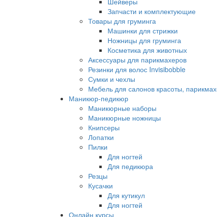
Шейверы
Запчасти и комплектующие
Товары для груминга
Машинки для стрижки
Ножницы для груминга
Косметика для животных
Аксессуары для парикмахеров
Резинки для волос Invisibobble
Сумки и чехлы
Мебель для салонов красоты, парикмах
Маникюр-педикюр
Маникюрные наборы
Маникюрные ножницы
Книпсеры
Лопатки
Пилки
Для ногтей
Для педикюра
Резцы
Кусачки
Для кутикул
Для ногтей
Онлайн курсы