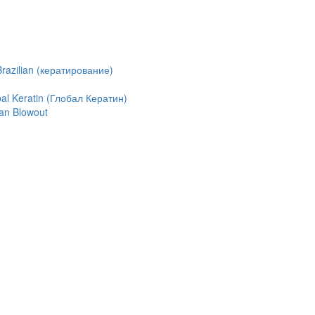
azilian (кератирование)
l Keratin (Глобал Кератин)
an Blowout