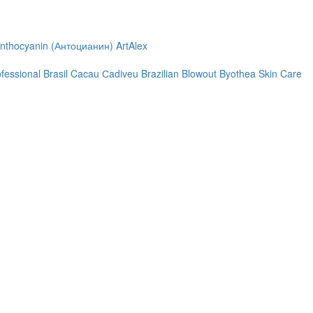
nthocyanin (Антоцианин)
ArtAlex
ofessional
Brasil Cacau Сadiveu
Brazilian Blowout
Byothea Skin Care