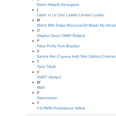
Kasho
Katachi
Kerarganic
L
Label. m
Le Cher
Leader
Lendan
Luxliss
M
Matrix
Milk Shake
MoroccanOil
Moser
My Amazi
O
Olaplex
Osmo
OWAY Rolland
P
Palco
Profis
Pure Brazilian
S
Saryna Key (Сарина Кей)
Skin Doktors Cosmece
T
Tahe
Tibolli
V
VIART (ВиАрт)
W
Wahl
X
Xiaomoxuan
Y
Y.S.PARK Professional
Yellow