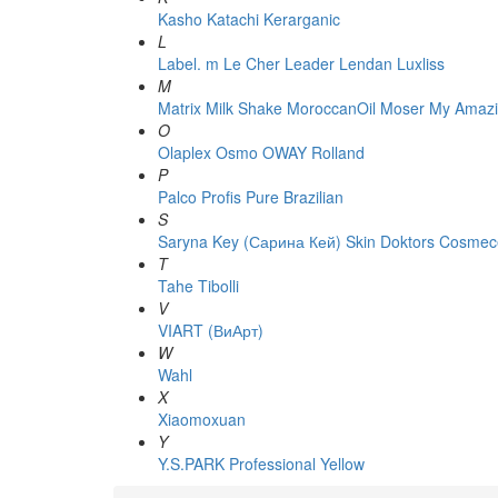
Kasho
Katachi
Kerarganic
L
Label. m
Le Cher
Leader
Lendan
Luxliss
M
Matrix
Milk Shake
MoroccanOil
Moser
My Amazi
O
Olaplex
Osmo
OWAY Rolland
P
Palco
Profis
Pure Brazilian
S
Saryna Key (Сарина Кей)
Skin Doktors Cosmece
T
Tahe
Tibolli
V
VIART (ВиАрт)
W
Wahl
X
Xiaomoxuan
Y
Y.S.PARK Professional
Yellow