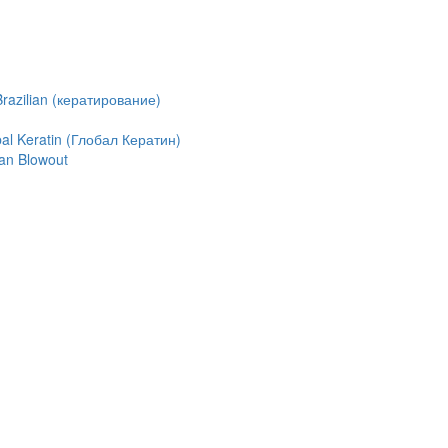
azilian (кератирование)
l Keratin (Глобал Кератин)
an Blowout