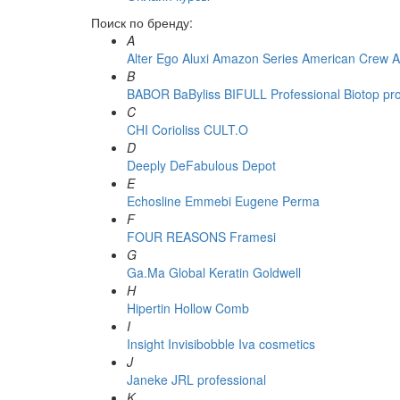
Поиск по бренду:
A
Alter Ego
Aluxi
Amazon Series
American Crew
A
B
BABOR
BaByliss
BIFULL Professional
Biotop pr
C
CHI
Corioliss
CULT.O
D
Deeply
DeFabulous
Depot
E
Echosline
Emmebi
Eugene Perma
F
FOUR REASONS
Framesi
G
Ga.Ma
Global Keratin
Goldwell
H
Hipertin
Hollow Comb
I
Insight
Invisibobble
Iva cosmetics
J
Janeke
JRL professional
K