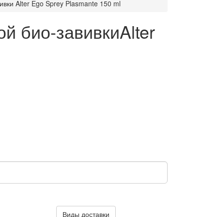
вки Alter Ego Sprey Plasmante 150 ml
й био-завивкиAlter
Виды доставки