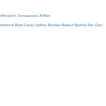
nthocyanin (Антоцианин)
ArtAlex
ofessional
Brasil Cacau Сadiveu
Brazilian Blowout
Byothea Skin Care