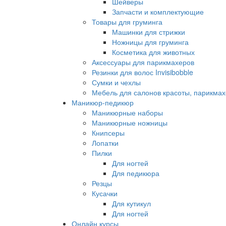
Шейверы
Запчасти и комплектующие
Товары для груминга
Машинки для стрижки
Ножницы для груминга
Косметика для животных
Аксессуары для парикмахеров
Резинки для волос Invisibobble
Сумки и чехлы
Мебель для салонов красоты, парикмах
Маникюр-педикюр
Маникюрные наборы
Маникюрные ножницы
Книпсеры
Лопатки
Пилки
Для ногтей
Для педикюра
Резцы
Кусачки
Для кутикул
Для ногтей
Онлайн курсы