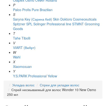
Olaplex
Osmo
OWAY Rolland
P
Palco
Profis
Pure Brazilian
S
Saryna Key (Сарина Кей)
Skin Doktors Cosmeceuticals
Spitzner
SPL Solinger Professional line
STMNT Grooming
Goods
T
Tahe
Tibolli
V
VIART (ВиАрт)
W
Wahl
X
Xiaomoxuan
Y
Y.S.PARK Professional
Yellow
Укладка волос
Спреи для укладки волос
Спрей несмываемый для волос Wonder 10 New Osmo
250 мл