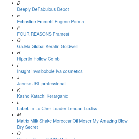
D
Deeply
DeFabulous
Depot
E
Echosline
Emmebi
Eugene Perma
F
FOUR REASONS
Framesi
G
Ga.Ma
Global Keratin
Goldwell
H
Hipertin
Hollow Comb
I
Insight
Invisibobble
Iva cosmetics
J
Janeke
JRL professional
K
Kasho
Katachi
Kerarganic
L
Label. m
Le Cher
Leader
Lendan
Luxliss
M
Matrix
Milk Shake
MoroccanOil
Moser
My Amazing Blow
Dry Secret
O