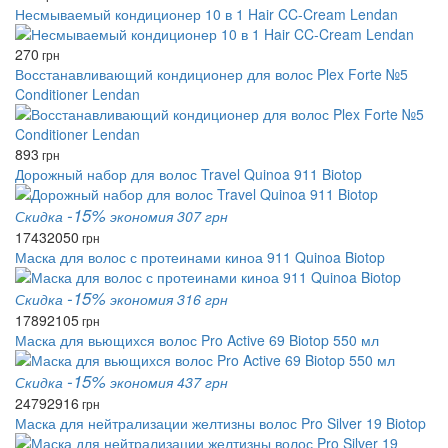
Несмываемый кондиционер 10 в 1 Hair CC-Cream Lendan
270
грн
Восстанавливающий кондиционер для волос Plex Forte №5
Conditioner Lendan
893
грн
Дорожный набор для волос Travel Quinoa 911 Biotop
-15%
Скидка
экономия 307 грн
1743
2050
грн
Маска для волос с протеинами киноа 911 Quinoa Biotop
-15%
Скидка
экономия 316 грн
1789
2105
грн
Маска для вьющихся волос Pro Active 69 Biotop 550 мл
-15%
Скидка
экономия 437 грн
2479
2916
грн
Маска для нейтрализации желтизны волос Pro Silver 19 Biotop