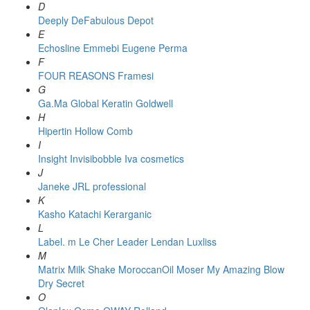
D
Deeply
DeFabulous
Depot
E
Echosline
Emmebi
Eugene Perma
F
FOUR REASONS
Framesi
G
Ga.Ma
Global Keratin
Goldwell
H
Hipertin
Hollow Comb
I
Insight
Invisibobble
Iva cosmetics
J
Janeke
JRL professional
K
Kasho
Katachi
Kerarganic
L
Label. m
Le Cher
Leader
Lendan
Luxliss
M
Matrix
Milk Shake
MoroccanOil
Moser
My Amazing Blow
Dry Secret
O