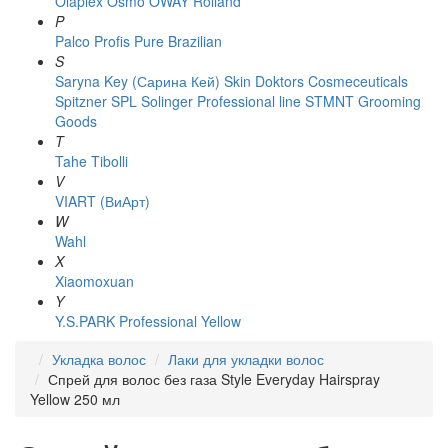
Olaplex
Osmo
OWAY Rolland
P
Palco
Profis
Pure Brazilian
S
Saryna Key (Сарина Кей)
Skin Doktors Cosmeceuticals
Spitzner
SPL Solinger Professional line
STMNT Grooming
Goods
T
Tahe
Tibolli
V
VIART (ВиАрт)
W
Wahl
X
Xiaomoxuan
Y
Y.S.PARK Professional
Yellow
Укладка волос
Лаки для укладки волос
Спрей для волос без газа Style Everyday Hairspray
Yellow 250 мл