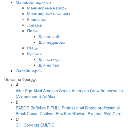
Маникюр-педикюр
Маникюрные наборы
Маникюрные ножницы
Книпсеры
Лопатки
Пилки
Для ногтей
Для педикюра
Резцы
Кусачки
Для кутикул
Для ногтей
Онлайн курсы
Поиск по бренду:
A
Alter Ego
Aluxi
Amazon Series
American Crew
Anthocyanin
(Антоцианин)
ArtAlex
B
BABOR
BaByliss
BIFULL Professional
Biotop professional
Brasil Cacau Сadiveu
Brazilian Blowout
Byothea Skin Care
C
CHI
Corioliss
CULT.O