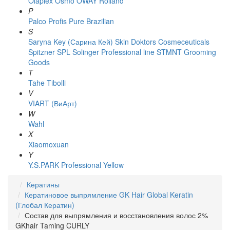
Olaplex
Osmo
OWAY Rolland
P
Palco
Profis
Pure Brazilian
S
Saryna Key (Сарина Кей)
Skin Doktors Cosmeceuticals
Spitzner
SPL Solinger Professional line
STMNT Grooming
Goods
T
Tahe
Tibolli
V
VIART (ВиАрт)
W
Wahl
X
Xiaomoxuan
Y
Y.S.PARK Professional
Yellow
Кератины
Кератиновое выпрямление GK Hair Global Keratin
(Глобал Кератин)
Состав для выпрямления и восстановления волос 2%
GKhair Taming CURLY