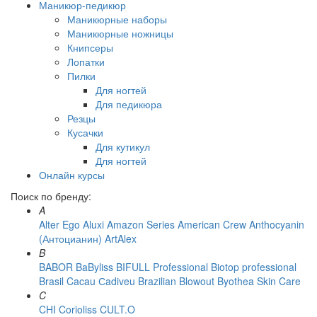
Маникюр-педикюр
Маникюрные наборы
Маникюрные ножницы
Книпсеры
Лопатки
Пилки
Для ногтей
Для педикюра
Резцы
Кусачки
Для кутикул
Для ногтей
Онлайн курсы
Поиск по бренду:
A
Alter Ego
Aluxi
Amazon Series
American Crew
Anthocyanin
(Антоцианин)
ArtAlex
B
BABOR
BaByliss
BIFULL Professional
Biotop professional
Brasil Cacau Сadiveu
Brazilian Blowout
Byothea Skin Care
C
CHI
Corioliss
CULT.O