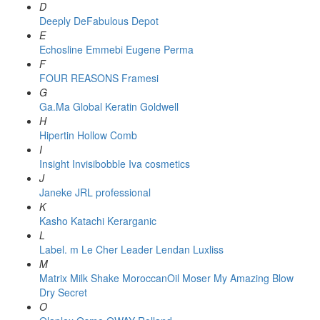
D
Deeply
DeFabulous
Depot
E
Echosline
Emmebi
Eugene Perma
F
FOUR REASONS
Framesi
G
Ga.Ma
Global Keratin
Goldwell
H
Hipertin
Hollow Comb
I
Insight
Invisibobble
Iva cosmetics
J
Janeke
JRL professional
K
Kasho
Katachi
Kerarganic
L
Label. m
Le Cher
Leader
Lendan
Luxliss
M
Matrix
Milk Shake
MoroccanOil
Moser
My Amazing Blow
Dry Secret
O