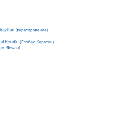
azilian (кератирование)
l Keratin (Глобал Кератин)
an Blowout