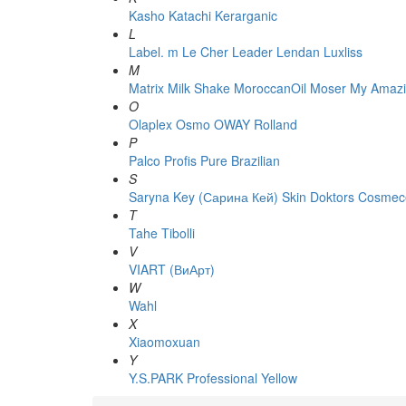
Kasho
Katachi
Kerarganic
L
Label. m
Le Cher
Leader
Lendan
Luxliss
M
Matrix
Milk Shake
MoroccanOil
Moser
My Amazi
O
Olaplex
Osmo
OWAY Rolland
P
Palco
Profis
Pure Brazilian
S
Saryna Key (Сарина Кей)
Skin Doktors Cosmece
T
Tahe
Tibolli
V
VIART (ВиАрт)
W
Wahl
X
Xiaomoxuan
Y
Y.S.PARK Professional
Yellow