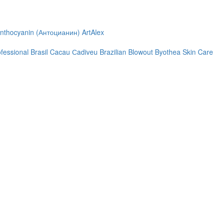
nthocyanin (Антоцианин)
ArtAlex
ofessional
Brasil Cacau Сadiveu
Brazilian Blowout
Byothea Skin Care