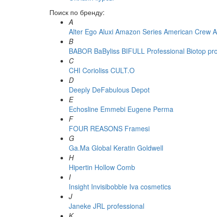
Поиск по бренду:
A
Alter Ego
Aluxi
Amazon Series
American Crew
A
B
BABOR
BaByliss
BIFULL Professional
Biotop pr
C
CHI
Corioliss
CULT.O
D
Deeply
DeFabulous
Depot
E
Echosline
Emmebi
Eugene Perma
F
FOUR REASONS
Framesi
G
Ga.Ma
Global Keratin
Goldwell
H
Hipertin
Hollow Comb
I
Insight
Invisibobble
Iva cosmetics
J
Janeke
JRL professional
K