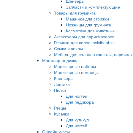
Шейверы
Запчасти и комплектующие
Товары для груминга
Машинки для стрижки
Ножницы для груминга
Косметика для животных
Аксессуары для парикмахеров
Резинки для волос Invisibobble
Сумки и чехлы
Мебель для салонов красоты, парикмах
Маникюр-педикюр
Маникюрные наборы
Маникюрные ножницы
Книпсеры
Лопатки
Пилки
Для ногтей
Для педикюра
Резцы
Кусачки
Для кутикул
Для ногтей
Онлайн курсы