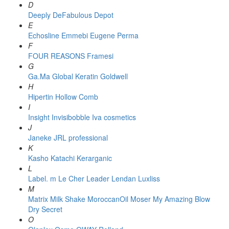
D
Deeply
DeFabulous
Depot
E
Echosline
Emmebi
Eugene Perma
F
FOUR REASONS
Framesi
G
Ga.Ma
Global Keratin
Goldwell
H
Hipertin
Hollow Comb
I
Insight
Invisibobble
Iva cosmetics
J
Janeke
JRL professional
K
Kasho
Katachi
Kerarganic
L
Label. m
Le Cher
Leader
Lendan
Luxliss
M
Matrix
Milk Shake
MoroccanOil
Moser
My Amazing Blow
Dry Secret
O