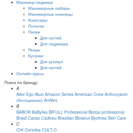
Маникюр-педикюр
Маникюрные наборы
Маникюрные ножницы
Книпсеры
Лопатки
Пилки
Для ногтей
Для педикюра
Резцы
Кусачки
Для кутикул
Для ногтей
Онлайн курсы
Поиск по бренду:
A
Alter Ego
Aluxi
Amazon Series
American Crew
Anthocyanin
(Антоцианин)
ArtAlex
B
BABOR
BaByliss
BIFULL Professional
Biotop professional
Brasil Cacau Сadiveu
Brazilian Blowout
Byothea Skin Care
C
CHI
Corioliss
CULT.O