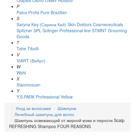
Olaplex
Osmo
OWAY Rolland
P
Palco
Profis
Pure Brazilian
S
Saryna Key (Сарина Кей)
Skin Doktors Cosmeceuticals
Spitzner
SPL Solinger Professional line
STMNT Grooming
Goods
T
Tahe
Tibolli
V
VIART (ВиАрт)
W
Wahl
X
Xiaomoxuan
Y
Y.S.PARK Professional
Yellow
Уход за волосами
Шампуни
Лечебный шампунь для волос
Шампунь освежающий от жирной кожи и перхоти Scalp
REFRESHING Shampoo FOUR REASONS