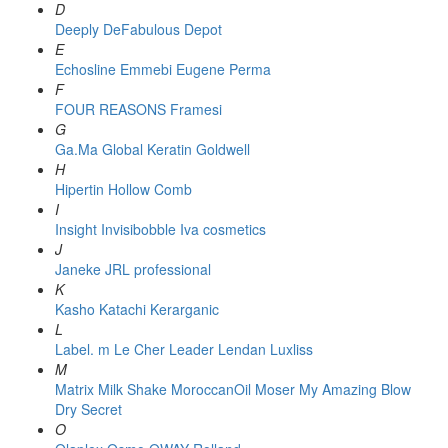
D
Deeply
DeFabulous
Depot
E
Echosline
Emmebi
Eugene Perma
F
FOUR REASONS
Framesi
G
Ga.Ma
Global Keratin
Goldwell
H
Hipertin
Hollow Comb
I
Insight
Invisibobble
Iva cosmetics
J
Janeke
JRL professional
K
Kasho
Katachi
Kerarganic
L
Label. m
Le Cher
Leader
Lendan
Luxliss
M
Matrix
Milk Shake
MoroccanOil
Moser
My Amazing Blow
Dry Secret
O