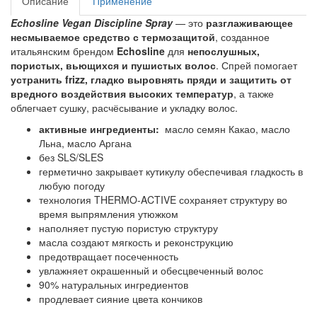
Описание
Применение
Echosline Vegan Discipline Spray
— это
разглаживающее
несмываемое средство с термозащитой
, созданное
итальянским брендом
Echosline
для
непослушных,
пористых, вьющихся и пушистых волос
. Спрей помогает
устранить frizz, гладко выровнять пряди и защитить от
вредного воздействия высоких температур
, а также
облегчает сушку, расчёсывание и укладку волос.
активные ингредиенты:
масло семян Какао, масло
Льна, масло Аргана
без SLS/SLES
герметично закрывает кутикулу обеспечивая гладкость в
любую погоду
технология THERMO-ACTIVE сохраняет структуру во
время выпрямления утюжком
наполняет пустую пористую структуру
масла создают мягкость и реконструкцию
предотвращает посеченность
увлажняет окрашенный и обесцвеченный волос
90% натуральных ингредиентов
продлевает сияние цвета кончиков