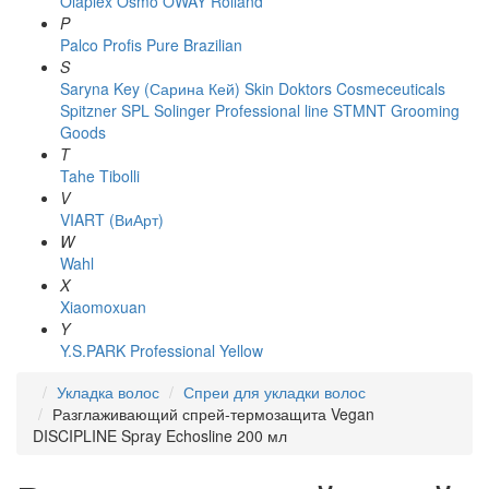
Olaplex
Osmo
OWAY Rolland
P
Palco
Profis
Pure Brazilian
S
Saryna Key (Сарина Кей)
Skin Doktors Cosmeceuticals
Spitzner
SPL Solinger Professional line
STMNT Grooming
Goods
T
Tahe
Tibolli
V
VIART (ВиАрт)
W
Wahl
X
Xiaomoxuan
Y
Y.S.PARK Professional
Yellow
Укладка волос
Спреи для укладки волос
Разглаживающий спрей-термозащита Vegan
DISCIPLINE Spray Echosline 200 мл