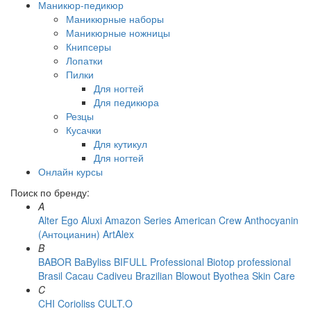
Маникюр-педикюр
Маникюрные наборы
Маникюрные ножницы
Книпсеры
Лопатки
Пилки
Для ногтей
Для педикюра
Резцы
Кусачки
Для кутикул
Для ногтей
Онлайн курсы
Поиск по бренду:
A
Alter Ego
Aluxi
Amazon Series
American Crew
Anthocyanin
(Антоцианин)
ArtAlex
B
BABOR
BaByliss
BIFULL Professional
Biotop professional
Brasil Cacau Сadiveu
Brazilian Blowout
Byothea Skin Care
C
CHI
Corioliss
CULT.O